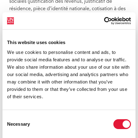
sociales (justification des revenus, justificatif de
résidence, pièce d’identité nationale, cotisation à des
programmes de protection sociale en place et
déclaration d’impôts) sont autant de raisons pour
exclure les travailleuses du sexe de l’aide
gouvernementale. Une enquête en ligne menée
This website uses cookies
auprès de travailleuses du sexe dans tout le pays et
We use cookies to personalise content and ads, to
organisée par l’ONUSIDA et SWiM a révélé qu’aucune
provide social media features and to analyse our traffic.
d’entre elles n’a reçu d’aide sociale, mis à part des
We also share information about your use of our site with
fonds limités fournis par des organisations
our social media, advertising and analytics partners who
humanitaires.
may combine it with other information that you’ve
« Lorsque l’aide spéciale COVID-19 du Fonds mondial
provided to them or that they’ve collected from your use
de lutte contre le sida, la tuberculose et le paludisme a
of their services.
été débloquée, les fonds destinés aux personnes
vivant avec le VIH ont pris en compte une aide
alimentaire en faveur des travailleurs et travailleuses
Consent
Necessary
du sexe les plus vulnérables », indique M. Myo,
Selection
conseiller de soutien aux communautés pour