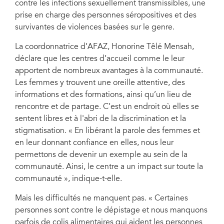
contre les infections sexuellement transmissibles, une
« Les centres d’accueil sont souvent le seul endroit où les travailleuses du
sexe ont accès à une prise en charge médicale, à des conseils juridiques et à
prise en charge des personnes séropositives et des
d’autres services. Ce sont également des lieux où les travailleuses du sexe
survivantes de violences basées sur le genre.
peuvent se réunir en toute sécurité, signaler des abus et créer une
mobilisation en faveur de leurs droits », indique Eric Verschueren, directeur
pays de l’ONUSIDA pour le Togo. Cérémonie d'inauguration le 8 octobre
La coordonnatrice d’AFAZ, Honorine Têlé Mensah,
2020.
déclare que les centres d’accueil comme le leur
apportent de nombreux avantages à la communauté.
Les femmes y trouvent une oreille attentive, des
informations et des formations, ainsi qu’un lieu de
rencontre et de partage. C’est un endroit où elles se
sentent libres et à l'abri de la discrimination et la
stigmatisation. « En libérant la parole des femmes et
en leur donnant confiance en elles, nous leur
permettons de devenir un exemple au sein de la
communauté. Ainsi, le centre a un impact sur toute la
communauté », indique-t-elle.
Mais les difficultés ne manquent pas. « Certaines
personnes sont contre le dépistage et nous manquons
parfois de colis alimentaires qui aident les personnes