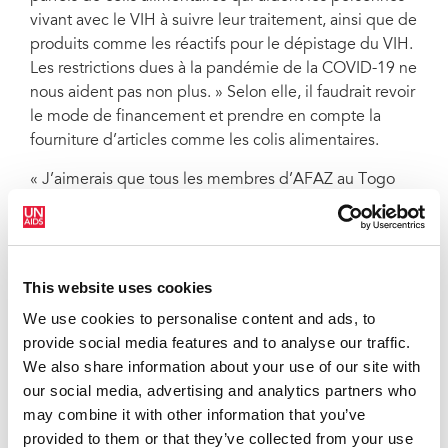
vivant avec le VIH à suivre leur traitement, ainsi que de
produits comme les réactifs pour le dépistage du VIH.
Les restrictions dues à la pandémie de la COVID-19 ne
nous aident pas non plus. » Selon elle, il faudrait revoir
le mode de financement et prendre en compte la
fourniture d’articles comme les colis alimentaires.
« J’aimerais que tous les membres d’AFAZ au Togo
puissent bénéficier de centres d’accueil et de prise en
charge comme celui de Lomé », poursuit-elle. À
l’avenir, elle souhaite voir le centre élargir son action.
« Ce serait formidable si les membres pouvaient suivre
This website uses cookies
des formations portant sur la création d’entreprise ou
We use cookies to personalise content and ads, to
des activités générant des revenus », explique-t-elle.
provide social media features and to analyse our traffic.
« Les centres d’accueil sont souvent le seul endroit où
We also share information about your use of our site with
les travailleuses du sexe ont accès à une prise en
our social media, advertising and analytics partners who
charge médicale, à des conseils juridiques et à
may combine it with other information that you’ve
d’autres services. Ce sont également des lieux où les
provided to them or that they’ve collected from your use