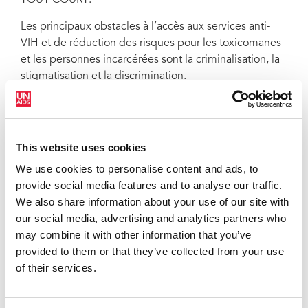
Les principaux obstacles à l’accès aux services anti-
VIH et de réduction des risques pour les toxicomanes
et les personnes incarcérées sont la criminalisation, la
stigmatisation et la discrimination.
Nous ne mettrons pas fin aux inégalités et au sida sans
lutter contre ces obstacles et sans supprimer les lois et
politiques punitives.
This website uses cookies
En particulier, les consommatrices de drogues sont
We use cookies to personalise content and ads, to
confrontées à des obstacles juridiques, politiques et
provide social media features and to analyse our traffic.
sociaux pour accéder aux services vitaux de lutte
We also share information about your use of our site with
contre le VIH et de réduction des risques. Nous
our social media, advertising and analytics partners who
devons investir dans des services de réduction des
may combine it with other information that you’ve
risques adaptés aux besoins des femmes et qui ne les
provided to them or that they’ve collected from your use
jugent pas.
of their services.
Nous faisons actuellement face à une crise de
financement de la réduction des risques dans les pays