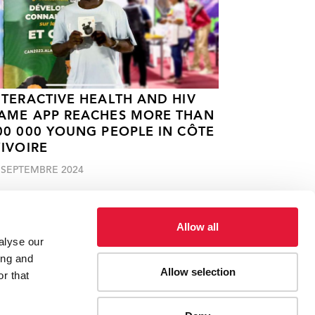
NTERACTIVE HEALTH AND HIV
AME APP REACHES MORE THAN
00 000 YOUNG PEOPLE IN CÔTE
’IVOIRE
 SEPTEMBRE 2024
Allow all
alyse our
ing and
Allow selection
ies, etc.
Les entreprises sociales et l’épargne aident
r that