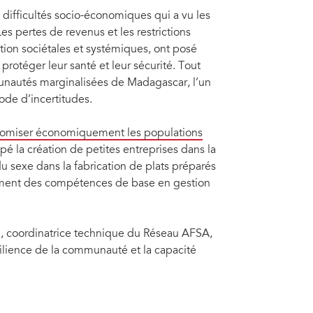
 ont appris. Elles cuisinent des plats qui pourront être vendus dans le cadre
Une
d’e
ifficultés socio-économiques qui a vu les
Les pertes de revenus et les restrictions
ation sociétales et systémiques, ont posé
 protéger leur santé et leur sécurité. Tout
nautés marginalisées de Madagascar, l’un
ode d’incertitudes.
omiser économiquement les populations
pé la création de petites entreprises dans la
u sexe dans la fabrication de plats préparés
alement des compétences de base en gestion
a, coordinatrice technique du Réseau AFSA,
ésilience de la communauté et la capacité