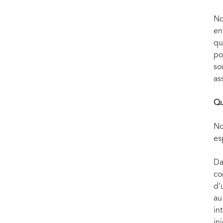
No
en
qu
po
so
as
Qu
No
es
Da
co
d’
au
in
in