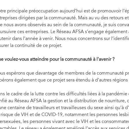
tre principale préoccupation aujourd’hui est de promouvoir l’ép
treprises dirigées par la communauté. Mais au vu des retours et
e nous avons observés au sein de la communauté, je suis convain
ursuivre ces entreprises. Le Réseau AFSA s’engage également à a
utenir dans l’année à venir. Nous nous concentrons sur l’identif
surer la continuité de ce projet.
e voulez-vous atteindre pour la communauté à l’avenir
?
us espérons que davantage de membres de la communauté prof
pérons également que ce projet sera étendu à d’autres régions
ns le cadre de la lutte contre les difficultés liées à la pandém
nfié au Réseau AFSA la gestion et la distribution de nourriture,
une centaine de travailleurs et travailleuses du sexe ainsi qu’à
 risque de VIH et de COVID-19, notamment les personnes lesbie
tersexuées, les personnes vivant avec le VIH et les consommat
jectables. Le réseau a également amélioré l’accès aux services 