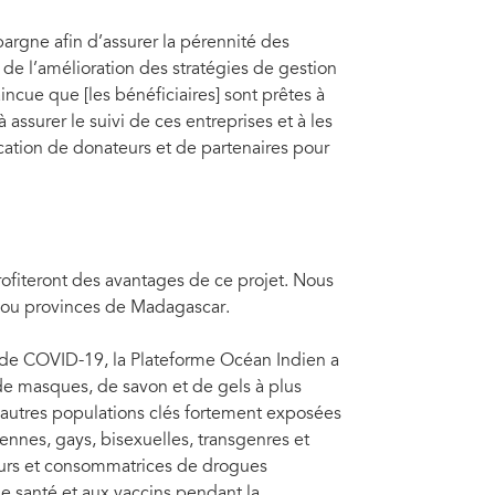
argne afin d’assurer la pérennité des
 de l’amélioration des stratégies de gestion
cue que [les bénéficiaires] sont prêtes à
ssurer le suivi de ces entreprises et à les
ication de donateurs et de partenaires pour
iteront des avantages de ce projet. Nous
 ou provinces de Madagascar.
ie de COVID-19, la Plateforme Océan Indien a
 de masques, de savon et de gels à plus
 d’autres populations clés fortement exposées
nnes, gays, bisexuelles, transgenres et
eurs et consommatrices de drogues
de santé et aux vaccins pendant la