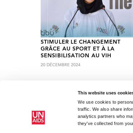
STIMULER LE CHANGEMENT
GRÂCE AU SPORT ET À LA
SENSIBILISATION AU VIH
20 DÉCEMBRE 2024
This website uses cookie
We use cookies to personal
traffic. We also share info
Accueil
Ressources - En savoir plus sur le travail de l’ONUSIDA 
analytics partners who may
les travailleuses du sexe malgaches à traverser la COVI
they’ve collected from your