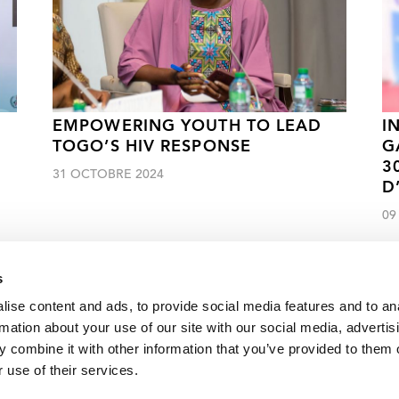
EMPOWERING YOUTH TO LEAD
I
TOGO’S HIV RESPONSE
G
3
31 OCTOBRE 2024
D
09
s
ise content and ads, to provide social media features and to an
rmation about your use of our site with our social media, advertis
Cliquez ici pour accéder aux reportages, vidéos, publications, infograph
 combine it with other information that you’ve provided to them o
D-19
 use of their services.