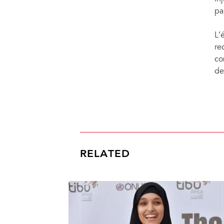
pa
L’
re
co
de
RELATED