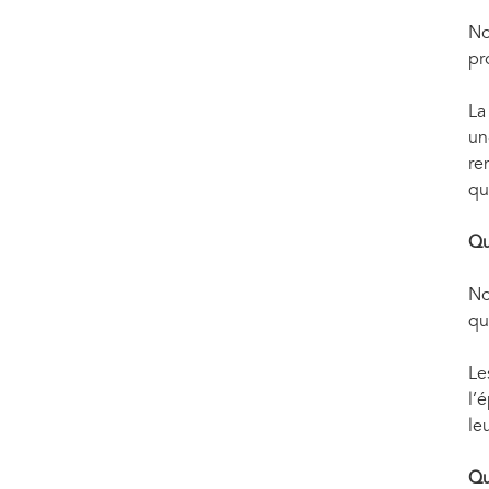
No
pr
La
un
re
qu
Qu
No
qu
Le
l’
le
Qu