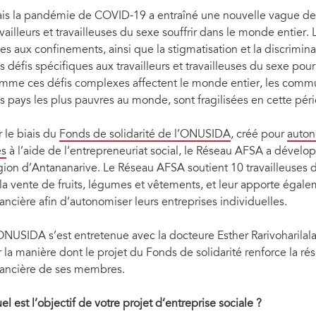
ont participé à une formation sur la
Bénéficiaires mettant en pratique ce qu’elles
de l’entreprise sociale.
is la pandémie de COVID-19 a entraîné une nouvelle vague de d
availleurs et travailleuses du sexe souffrir dans le monde entier. 
es aux confinements, ainsi que la stigmatisation et la discrimin
s défis spécifiques aux travailleurs et travailleuses du sexe pour
mme ces défis complexes affectent le monde entier, les commu
s pays les plus pauvres au monde, sont fragilisées en cette péri
r le biais du
Fonds de solidarité de l’ONUSIDA
, créé pour
auton
és
à l’aide de l’entrepreneuriat social, le Réseau AFSA a dévelop
gion d’Antananarive. Le Réseau AFSA soutient 10 travailleuses d
 la vente de fruits, légumes et vêtements, et leur apporte ég
nancière afin d’autonomiser leurs entreprises individuelles.
ONUSIDA s’est entretenue avec la docteure Esther Rarivoharilal
r la manière dont le projet du Fonds de solidarité renforce la r
nancière de ses membres.
el est l’objectif de votre projet d’entreprise sociale
?