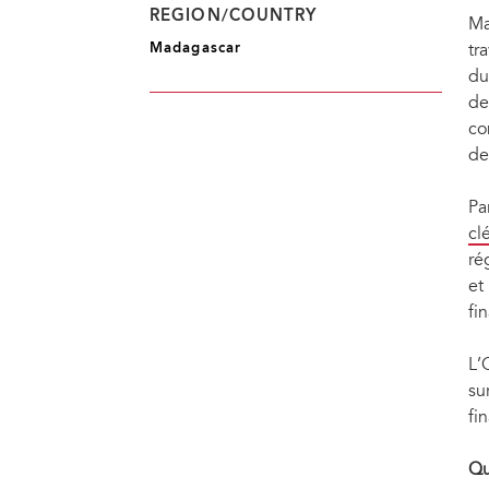
Dans le cadre des activités génératrices de revenus, les bénéficiaires du Réseau AFSA 
REGION/COUNTRY
fabrication de plats cuisinés.
Ma
Madagascar
tr
du
de
co
de
Pa
cl
ré
et
fi
L’
su
fi
Qu