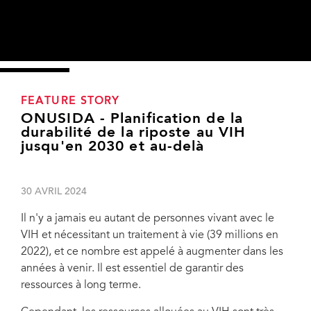
FEATURE STORY
ONUSIDA - Planification de la
durabilité de la riposte au VIH
jusqu'en 2030 et au-delà
30 AVRIL 2024
Il n'y a jamais eu autant de personnes vivant avec le
VIH et nécessitant un traitement à vie (39 millions en
2022), et ce nombre est appelé à augmenter dans les
années à venir. Il est essentiel de garantir des
ressources à long terme.
This new Companion Guide includes country-specific analytical resource packages