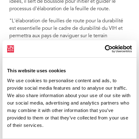
idées, il sert de boussole pour initier et guider le
processus d'élaboration de la feuille de route.
"L'élaboration de feuilles de route pour la durabilité
est essentielle pour le cadre de durabilité du VIH et
permettra aux pays de naviguer sur le terrain
complexe de la durabilité", a déclaré Angeli Achrekar,
directrice exécutive adjointe du programme de
l'ONUSIDA.
This website uses cookies
L'ensemble des ressources analytiques par pays
comprend des tableaux de données granulaires, des
We use cookies to personalise content and ads, to
graphiques et des mesures fiscales et
provide social media features and to analyse our traffic.
macroéconomiques essentielles, des analyses plus
We also share information about your use of our site with
larges des systèmes de santé et des informations
our social media, advertising and analytics partners who
qualitatives supplémentaires. Ce dossier sert à faciliter
may combine it with other information that you’ve
les dialogues sur la durabilité, essentiels pour une
provided to them or that they’ve collected from your use
planification adaptée aux caractéristiques
of their services.
épidémiques de chaque pays et au paysage
économique et sanitaire plus large.