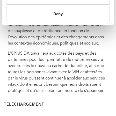
leadership politique fort dans de multiples secteurs,
ainsi que l'engagement actif des personnes vivant
avec le VIH et des populations clés et vulnérables. Des
Deny
ressources devront être mobilisées à partir de sources
nationales et internationales, et il faudra faire preuve
de souplesse et de résilience en fonction de
l'évolution des épidémies et des changements dans
les contextes économiques, politiques et sociaux.
L'ONUSIDA travaillera aux côtés des pays et des
partenaires pour leur permettre de mettre en œuvre
avec succès le nouveau cadre de durabilité, afin que
toutes les personnes vivant avec le VIH et affectées
par le virus puissent continuer à accéder aux services
vitaux dont elles ont besoin, que leurs droits soient
protégés et qu'elles soient en mesure de s'épanouir.
TÉLÉCHARGEMENT