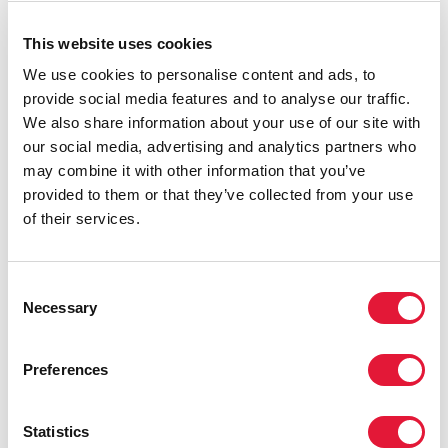
financement et des engagements politiques accrus
This website uses cookies
pour la recherche sur la prévention du VIH et la riposte
mondiale au sida mais aussi nous efforcer de trouver
We use cookies to personalise content and ads, to
des moyens astucieux et innovants pour utiliser les
provide social media features and to analyse our traffic.
fonds disponibles afin de continuer à élargir nos
We also share information about your use of our site with
interventions existantes et d’en identifier de nouvelles
our social media, advertising and analytics partners who
», a déclaré M. Mitchell Warren, Directeur exécutif de
may combine it with other information that you’ve
l’AVAC. « Les chercheurs spécialistes de la prévention
provided to them or that they’ve collected from your use
du VIH, les personnes qui plaident cette cause et les
of their services.
bailleurs de fonds doivent s’engager à travailler
ensemble pour garantir une utilisation optimale et
pertinente de ressources limitées, tout en faisant en
Consent
Necessary
sorte que les interventions les plus prometteuses
Selection
continuent à progresser. »
Preferences
Les résultats récents et à venir de plusieurs études de
premier plan pourraient infléchir radicalement la
trajectoire de la recherche sur la prévention du VIH et
Statistics
nécessiter un financement accru. C’est le cas