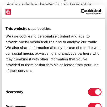
égaux » a déclaré Theo-Ben Gurirab, Président de
l’Union interparlementaire. « Les parlementaires ont le
devoir de protéger tous les citoyens, y compris ceux
qui vivent avec le VIH ».
This website uses cookies
Il existe 52 pays, territoires et zones qui imposent sous
We use cookies to personalise content and ads, to
une forme ou une autre des restrictions à l’entrée, au
provide social media features and to analyse our traffic.
séjour et à la résidence fondées sur le VIH et la
We also share information about your use of our site with
séropositivité. Celles-ci incluent des restrictions qui
our social media, advertising and analytics partners who
interdisent totalement l’entrée des séropositifs pour
may combine it with other information that you’ve
quelque raison ou quelque durée que ce soit, ou qui
provided to them or that they’ve collected from your use
interdisent des séjours de courte durée (pour un
of their services.
voyage touristique, par exemple), ou des séjours plus
longs dans des perspectives d’immigration, de
migration pour le travail, d’asile, d’études, d’emploi
Consent
international ou de service consulaire.
Necessary
Selection
« Les restrictions au voyage imposées aux personnes
vivant avec le VIH ne protègent pas la santé publique
Preferences