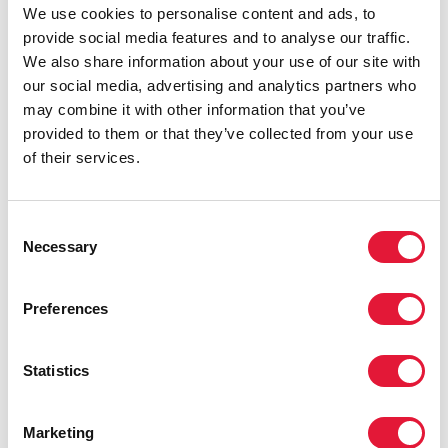
« Ces promesses de don arrivent à un moment
We use cookies to personalise content and ads, to
critique. Nous commençons tout juste à récolter les
provide social media features and to analyse our traffic.
fruits de nos investissements – ce qui se traduit par un
We also share information about your use of our site with
recul des nouvelles infections dans les pays les plus
our social media, advertising and analytics partners who
durement touchés et par une augmentation sans
may combine it with other information that you’ve
précédent du nombre de personnes sous traitement
provided to them or that they’ve collected from your use
antirétroviral » a déclaré M. Michel Sidibé, Directeur
of their services.
exécutif de l’ONUSIDA. « C’est une première étape
significative et nécessaire, mais insuffisante pour
répondre aux aspirations de tous. Les donateurs
Consent
publics et privés doivent continuer de mobiliser des
Necessary
Selection
ressources afin de garantir les progrès futurs de la
riposte au sida ».
Preferences
Malgré des promesses de don record au profit du
Fonds mondial, le financement de la lutte contre le
Statistics
sida demeure globalement insuffisant. Pour la
première fois en quinze ans, les fonds totaux engagés
dans la riposte au sida n’ont pas augmenté. Cela
Marketing