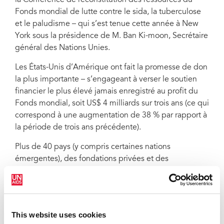
la Conférence de reconstitution des ressources du
Fonds mondial de lutte contre le sida, la tuberculose
et le paludisme – qui s’est tenue cette année à New
York sous la présidence de M. Ban Ki-moon, Secrétaire
général des Nations Unies.
Les États-Unis d’Amérique ont fait la promesse de don
la plus importante – s’engageant à verser le soutien
financier le plus élevé jamais enregistré au profit du
Fonds mondial, soit US$ 4 milliards sur trois ans (ce qui
correspond à une augmentation de 38 % par rapport à
la période de trois ans précédente).
Plus de 40 pays (y compris certaines nations
émergentes), des fondations privées et des
entreprises se sont engagés à verser plus de
US$ 11,7 milliards sur les trois prochaines années pour
financer les programmes de santé destinés à lutter
contre ces trois maladies.
This website uses cookies