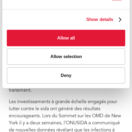
soulève des inquiétudes sérieuses quant aux progrès
futurs car un ralentissement des investissements ne
manquera pas d’avoir un impact préjudiciable sur
Show details
cette riposte.
On estime que près de 2,8 millions de personnes ont
Allow all
accès au traitement grâce à des financements fournis
par le Fonds mondial, c'est-à-dire plus de la moitié
des personnes aujourd’hui sous traitement. Toutefois,
Allow selection
on évalue à près de 10 millions le nombre de
personnes vivant avec le VIH qui ont un besoin urgent
Deny
de traitement. Pour cinq personnes nouvellement
infectées par le virus, deux seulement sont mises sous
traitement.
Les investissements à grande échelle engagés pour
lutter contre le sida ont généré des résultats
encourageants. Lors du Sommet sur les OMD de New
York il y a deux semaines, l’ONUSIDA a communiqué
de nouvelles données révélant que les infections à