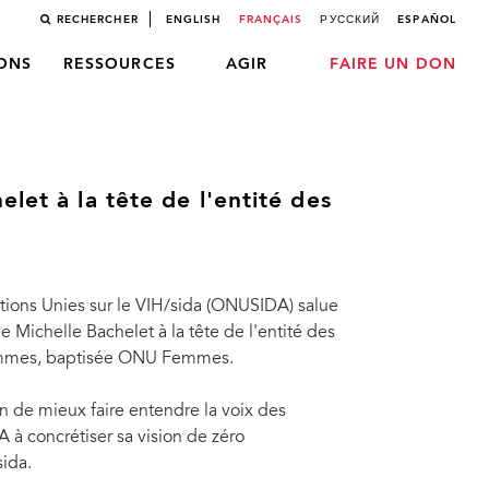
RECHERCHER
ENGLISH
FRANÇAIS
РУССКИЙ
ESPAÑOL
LONS
RESSOURCES
AGIR
FAIRE UN DON
let à la tête de l'entité des
ns Unies sur le VIH/sida (ONUSIDA) salue
 Michelle Bachelet à la tête de l'entité des
 femmes, baptisée ONU Femmes.
fin de mieux faire entendre la voix des
A à concrétiser sa vision de zéro
sida.