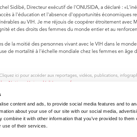
chel Sidibé, Directeur exécutif de l'ONUSIDA, a déclaré : «L'iné
accès à l'éducation et l'absence d'opportunités économiques r
lnérables au VIH. Je me réjouis de coopérer étroitement avec 
gnité et des droits des femmes du monde entier et au renforce
ès de la moitié des personnes vivant avec le VIH dans le monde 
use de mortalité à l'échelle mondiale chez les femmes en âge d
Cliquez ici pour accéder aux reportages, vidéos, publications, infograph
té des Nations Unies dédiées aux femmes
s
ise content and ads, to provide social media features and to an
VACANCI
rmation about your use of our site with our social media, advertis
 combine it with other information that you’ve provided to them o
 use of their services.