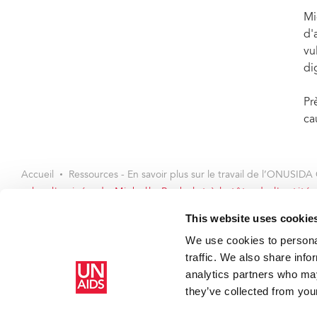
Mi
d'
vu
di
Pr
ca
Accueil
Ressources - En savoir plus sur le travail de l’ONUSIDA 
salue l'arrivée de Michelle Bachelet à la tête de l'enti
This website uses cookie
We use cookies to personal
traffic. We also share info
analytics partners who may
they’ve collected from your
Copyright © 2026 UNAIDS