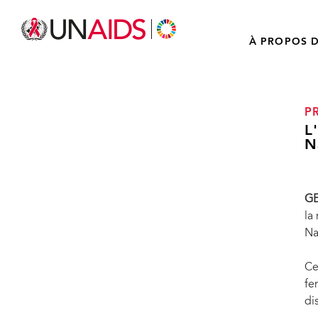
À PROPOS D
P
L
N
GE
la
Na
Ce
fe
di