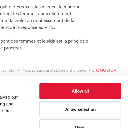
galité des sexes, la violence, le manque
endent les femmes particulièrement
Mme Bachelet au rétablissement de la
ment de la réponse au VIH.»
sont des femmes et le sida est la principale
e procréer.
ies, etc.
Press release and statement archive
L'ONUSIDA
Allow all
alyse our
ES
CONTACT UNAIDS
ing and
Allow selection
r that
Report fraud, abuse, misconduct
Scam alert
Terms of use
Deny