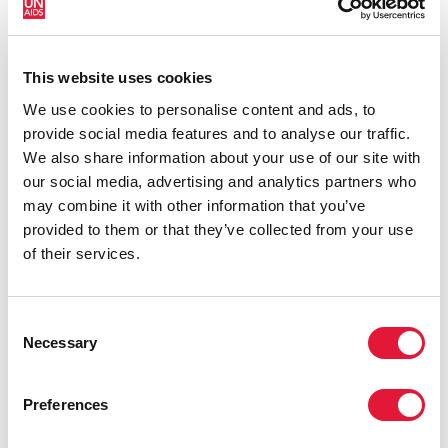
garantir la réalisation des OMD connexes dans les
délais. La Chine a joué un rôle actif dans la
coopération internationale en matière de prévention et
This website uses cookies
de traitement du VIH/sida. »
We use cookies to personalise content and ads, to
Après avoir adopté l'approche « sida plus OMD » de
provide social media features and to analyse our traffic.
l'ONUSIDA, les dirigeants ont demandé au
We also share information about your use of our site with
mouvement de lutte contre le sida de mener les
our social media, advertising and analytics partners who
efforts d'intégration et d'innovation.
may combine it with other information that you’ve
provided to them or that they’ve collected from your use
Asha-Rose Migiro, Vice-Secrétaire générale des
of their services.
Nations Unies, a affirmé : « L'agenda "sida plus OMD"
cherche à insuffler un changement qui créera une
nouvelle dimension de performances. Non seulement
Consent
dans la riposte au sida, mais également dans les
Necessary
Selection
efforts de réalisations d'autres OMD en accélérant les
progrès dans les objectifs à la traîne. La progression
Preferences
du recul de l'épidémie de VIH est par conséquent un
élément central dans le programme de