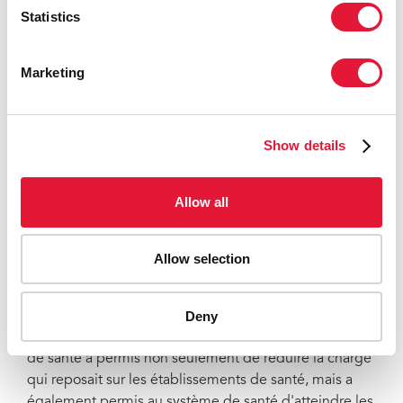
développement international plus large. »
Statistics
Les investissements dans la lutte contre le sida ont
permis de renforcer les systèmes de santé et les soins
Marketing
de santé primaires et ont amélioré l'accès aux
programmes de bien-être social dans de nombreux
pays. En Éthiopie, la solide alliance entre le
Show details
gouvernement et ses principaux partenaires pour le
développement pilotée par les résultats bénéficie à
tout le monde grâce aux ressources pour la lutte
Allow all
contre le sida d'un montant supérieur à 300 millions
de dollars américains injectées dans le renforcement
Allow selection
des systèmes de santé du pays.
Comme l'explique S. E. Meles Zenawi, Premier
Deny
ministre éthiopien : « La stratégie adoptée par
l'Éthiopie qui vise à intégrer le sida et les problèmes
de santé a permis non seulement de réduire la charge
qui reposait sur les établissements de santé, mais a
également permis au système de santé d'atteindre les