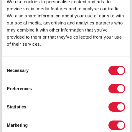
We use cookies to personalise content and ads, to
relativement faible. Par exemple, après plus de 20 ans
provide social media features and to analyse our traffic.
d'une épidémie faible et d'évolution lente aux
We also share information about your use of our site with
Philippines, le pays connaît actuellement une
our social media, advertising and analytics partners who
propagation rapide de l'infection dans les principales
may combine it with other information that you’ve
populations exposées. Dans la ville de Cébou, la
provided to them or that they’ve collected from your use
prévalence du VIH chez les personnes consommant
of their services.
des drogues injectables a augmenté, passant de 0,6 %
à 53 % entre 2009 et 2011. À Manille et Cébou, la
prévalence du VIH chez les hommes ayant des
Consent
rapports sexuels avec des hommes est estimée à 5 %.
Necessary
Selection
POPULATIONS CLÉS PLUS EXPOSÉES AU
RISQUE D'INFECTION À VIH
Preferences
Le rapport indique que les nouvelles infections à VIH
Statistics
dans la région restent concentrées au sein des
populations clés : les personnes qui achètent et
vendent des services sexuels, les consommateurs de
Marketing
drogues injectables, les hommes qui ont des rapports