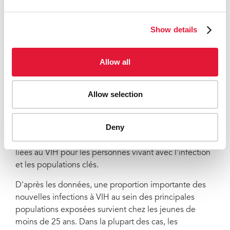
sexuels avec des hommes et les personnes
transgenres. La plupart des programmes destinés à
Show details
protéger ces populations et leurs partenaires intimes
de l'infection à VIH sont inadaptés en termes
d'importance et d'envergure.
Allow all
Dans la région, la stigmatisation des personnes vivant
avec le VIH et des populations plus exposées au
Allow selection
risque d'infection et la discrimination à leur encontre
sont toujours très répandues. Environ 90 % des pays
Deny
de la région conservent des lois et des politiques
répressives qui barrent l'accès aux prestations vitales
liées au VIH pour les personnes vivant avec l'infection
et les populations clés.
D'après les données, une proportion importante des
nouvelles infections à VIH au sein des principales
populations exposées survient chez les jeunes de
moins de 25 ans. Dans la plupart des cas, les