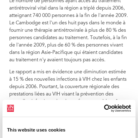
Le nombre de personnes ayant accès au traitement
antirétroviral vital dans la région a triplé depuis 2006,
atteignant 740 000 personnes à la fin de l'année 2009.
Le Cambodge est l'un des huit pays dans le monde à
fournir une thérapie antirétrovirale à plus de 80 % des
personnes candidates au traitement. Toutefois, à la fin
de l'année 2009, plus de 60 % des personnes vivant
dans la région Asie-Pacifique qui étaient candidates
au traitement n'y avaient toujours pas accès.
Le rapport a mis en évidence une diminution estimée
à 15 % des nouvelles infections à VIH chez les enfants
depuis 2006. Pourtant, la couverture régionale des
prestations liées au VIH visant la prévention des
nouvelles infections chez les enfants reste à la traîne
par rapport aux moyennes mondiales, notamment en
Asie du Sud.
Selon le rapport, l'épidémie du VIH peut se propager
This website uses cookies
même dans les pays où la prévalence était