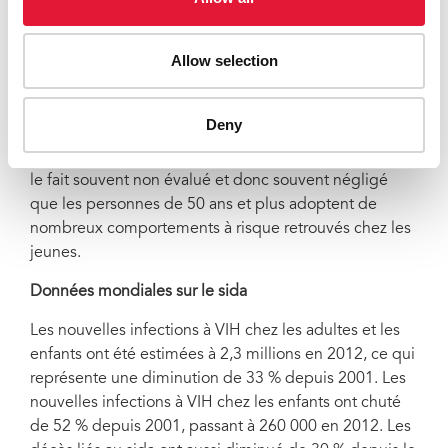
personnes âgées de 50 ans et plus vivaient avec le
VIH. Le « vieillissement » de l’épidémie du VIH
Allow selection
s’explique principalement par trois facteurs :
l’efficacité de la thérapie antirétrovirale qui prolonge la
vie des personnes vivant avec le VIH ; le recul de
Deny
l’incidence du VIH chez les jeunes adultes déplaçant
la charge de morbidité vers des âges plus avancés ; et
le fait souvent non évalué et donc souvent négligé
que les personnes de 50 ans et plus adoptent de
nombreux comportements à risque retrouvés chez les
jeunes.
Données mondiales sur le sida
Les nouvelles infections à VIH chez les adultes et les
enfants ont été estimées à 2,3 millions en 2012, ce qui
représente une diminution de 33 % depuis 2001. Les
nouvelles infections à VIH chez les enfants ont chuté
de 52 % depuis 2001, passant à 260 000 en 2012. Les