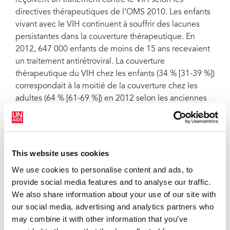
reçoivent un traitement contre le VIH selon les
directives thérapeutiques de l’OMS 2010. Les enfants
vivant avec le VIH continuent à souffrir des lacunes
persistantes dans la couverture thérapeutique. En
2012, 647 000 enfants de moins de 15 ans recevaient
un traitement antirétroviral. La couverture
thérapeutique du VIH chez les enfants (34 % [31-39 %])
correspondait à la moitié de la couverture chez les
adultes (64 % [61-69 %]) en 2012 selon les anciennes
directives.
« Nous avons été témoins d’un engagement politique
et de résultats considérables dans la réduction de la
This website uses cookies
transmission mère-enfant du VIH, mais nous
négligeons les enfants qui contractent une infection »,
We use cookies to personalise content and ads, to
a ajouté M. Sidibé. « Nous avons besoin de toute
provide social media features and to analyse our traffic.
urgence de meilleurs outils diagnostiques et de
We also share information about your use of our site with
médicaments adaptés aux enfants, indépendamment
our social media, advertising and analytics partners who
de la taille du marché ».
may combine it with other information that you’ve