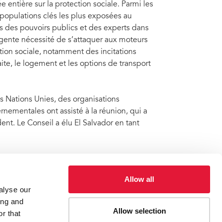
entière sur la protection sociale. Parmi les
 populations clés les plus exposées au
s des pouvoirs publics et des experts dans
gente nécessité de s’attaquer aux moteurs
ion sociale, notamment des incitations
aite, le logement et les options de transport
 Nations Unies, des organisations
ernementales ont assisté à la réunion, qui a
nt. Le Conseil a élu El Salvador en tant
écisions du Conseil prises pendant la
Allow all
alyse our
ing and
Allow selection
ies, etc.
Press release and statement archive
Le Conseil
r that