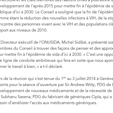
ONUSIDA et les États Membres des Nations Unies à poursuivre
veloppement de l’après-2015 pour mettre fin à l’épidémie de s
blique d’ici à 2030. Le Conseil a souligné que la fin de l’épidé
mme étant la réduction des nouvelles infections à VIH, de la stig
encontre des personnes vivant avec le VIH et des populations clé
pport aux niveaux de 2010.
 Directeur exécutif de l’ONUSIDA, Michel Sidibé, a présenté s
mbres du Conseil à trouver des façons de penser et des appro
ur mettre fin à l’épidémie de sida d’ici à 2030. « C’est une oppo
e ligne de conduite ambitieuse qui fera en sorte que nous ayons
er le travail à bien, » a-t-il déclaré.
er
rs de la réunion qui s’est tenue du 1
au 3 juillet 2014 à Genève
joints pour la séance d’ouverture par Sir Andrew Witty, PDG de 
veloppement de nouveaux médicaments et de la nécessité de tr
 Subhanu Saxena, PDG du fabricant de génériques Cipla, qui a s
soin d’améliorer l’accès aux médicaments génériques.