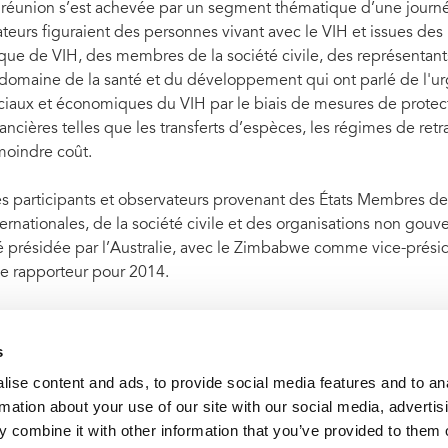
 réunion s’est achevée par un segment thématique d’une journée 
ateurs figuraient des personnes vivant avec le VIH et issues des
sque de VIH, des membres de la société civile, des représentant
 domaine de la santé et du développement qui ont parlé de l'ur
ciaux et économiques du VIH par le biais de mesures de protect
nancières telles que les transferts d’espèces, les régimes de retr
moindre coût.
s participants et observateurs provenant des États Membres des
ternationales, de la société civile et des organisations non gouv
é présidée par l’Australie, avec le Zimbabwe comme vice-préside
e rapporteur pour 2014.
 rapport du Directeur exécutif de l’ONUSIDA au Conseil et les d
union peuvent être consultés sur :
unaids.org
.
s
ise content and ads, to provide social media features and to an
rmation about your use of our site with our social media, advertis
Cliquez ici pour accéder aux reportages, vidéos, publications, infograph
 combine it with other information that you’ve provided to them o