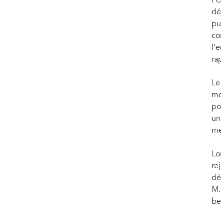
l’
dé
pu
co
l’
ra
Le
me
po
un
men
Lo
re
dé
M.
be