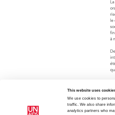
La
or
ri
le
so
fi
à 
De
in
ét
qu
Le
ré
This website uses cookie
We use cookies to personal
traffic. We also share info
Accueil
Ressources - En savoir plus sur le travail de l’ONUSIDA 
analytics partners who may