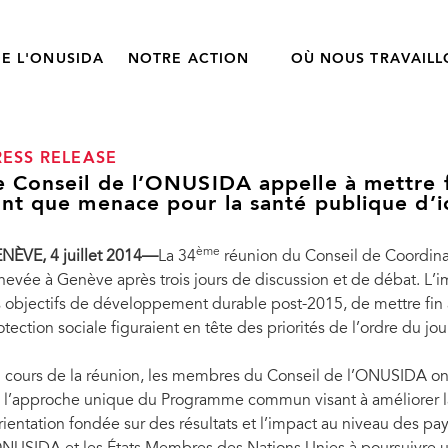
E L'ONUSIDA
NOTRE ACTION
OÙ NOUS TRAVAIL
RESS RELEASE
e Conseil de l’ONUSIDA appelle à mettre f
ant que menace pour la santé publique d’i
ème
NÈVE, 4 juillet 2014—
La 34
réunion du Conseil de Coordin
hevée à Genève après trois jours de discussion et de débat. L’i
s objectifs de développement durable post-2015, de mettre fin à
otection sociale figuraient en tête des priorités de l’ordre du jou
 cours de la réunion, les membres du Conseil de l’ONUSIDA ont
 l’approche unique du Programme commun visant à améliorer la 
orientation fondée sur des résultats et l’impact au niveau des p