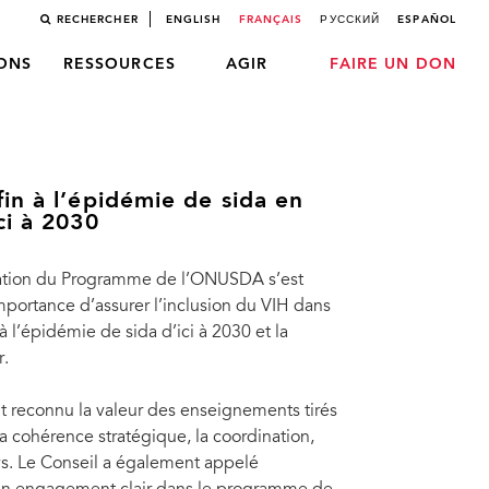
RECHERCHER
ENGLISH
FRANÇAIS
РУССКИЙ
ESPAÑOL
LONS
RESSOURCES
AGIR
FAIRE UN DON
in à l’épidémie de sida en
ci à 2030
ation du Programme de l’ONUSDA s’est
mportance d’assurer l’inclusion du VIH dans
 l’épidémie de sida d’ici à 2030 et la
r.
 reconnu la valeur des enseignements tirés
cohérence stratégique, la coordination,
ays. Le Conseil a également appelé