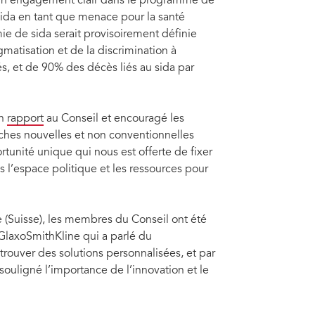
 un engagement clair dans le programme de
ida en tant que menace pour la santé
mie de sida serait provisoirement définie
matisation et de la discrimination à
s, et de 90% des décès liés au sida par
on
rapport
au Conseil et encouragé les
ches nouvelles et non conventionnelles
rtunité unique qui nous est offerte de fixer
 l’espace politique et les ressources pour
 (Suisse), les membres du Conseil ont été
GlaxoSmithKline qui a parlé du
ouver des solutions personnalisées, et par
ouligné l’importance de l’innovation et le