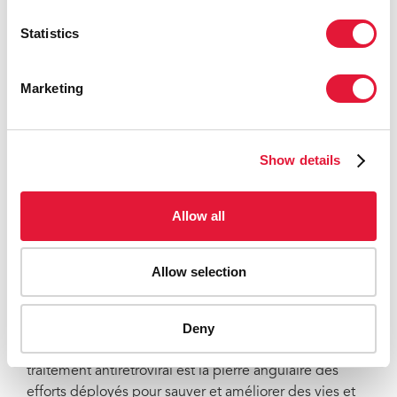
et à mettre fin à l'épidémie de sida d'ici 2030. »
Statistics
L'ONUSIDA réaffirme l'importance de respecter le
droit des personnes de connaître leur statut
sérologique quant au VIH et de décider si et quand il
Marketing
convient de commencer le traitement antirétroviral.
Les décisions de traitement du VIH doivent être
éclairées et volontaires. Un accès plus large et plus
Show details
équitable aux antirétroviraux requiert des efforts
accrus pour surmonter les obstacles sociaux et
juridiques qui empêchent les personnes vivant avec le
Allow all
VIH, en particulier les populations marginalisées,
d'accéder aux services de santé.
Allow selection
La preuve des bienfaits pour la santé de commencer
le traitement au plus tôt combinée à des résultats
Deny
antérieurs sur l'impact des antirétroviraux sur la
réduction de la transmission du VIH confirment que le
traitement antirétroviral est la pierre angulaire des
efforts déployés pour sauver et améliorer des vies et