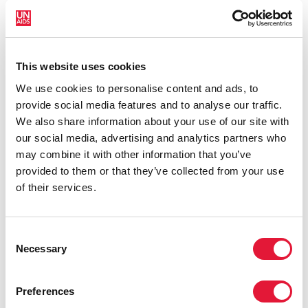
350.
La publication de l'étude START fait suite à une série
de résultats des recherches menées au cours des
This website uses cookies
dernières années indiquant les avantages pour la
santé de commencer le traitement du VIH au plus tôt.
We use cookies to personalise content and ads, to
Les résultats de ces études vont jouer un rôle
provide social media features and to analyse our traffic.
important dans l'élaboration de la nouvelle orientation
We also share information about your use of our site with
en matière de traitement de l'Organisation mondiale
our social media, advertising and analytics partners who
de la Santé qui devrait être publiée plus tard en 2015.
may combine it with other information that you’ve
provided to them or that they’ve collected from your use
« C'est une nouvelle preuve de l'importance de la
of their services.
science et de la recherche qui favorise une lutte contre
le VIH fondée sur des preuves et centrée sur les
individus qui ne laisse personne pour compte », a
Consent
déclaré Michel Sidibé, Directeur exécutif de
Necessary
Selection
l'ONUSIDA. « Les résultats de cette étude appuient
fortement l'approche accélérée de l'ONUSIDA visant à
Preferences
atteindre
les objectifs de traitement du VIH 90-90-90