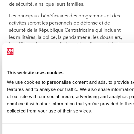
de sécurité, ainsi que leurs familles.
Les principaux bénéficiaires des programmes et des
activités seront les personnels de défense et de
sécurité de la République Centrafricaine qui incluent
les militaires, la police, la gendarmerie, les douaniers,
les officiers des eaux et forêts, et la police municipale.
La mise en œuvre de cet accord cadre bénéficiera
aussi à la population plus large, en particulier à travers
les activités intégrées entre les militaires et les civiles
This website uses cookies
qui sont prévues, et à travers l’impact des
programmes de prévention du VIH, des programmes
We use cookies to personalise content and ads, to provide s
de soins et traitement ainsi que des efforts pour
features and to analyse our traffic. We also share informatio
éliminer la violence et les abus sexuels et basés sur le
of our site with our social media, advertising and analytics 
genre.
combine it with other information that you’ve provided to them
collected from your use of their services.
L’ONUSIDA apportera son leadership et son soutien
technique à cette initiative et mobilisera les
partenaires et les organisations coparrainantes en
Consent