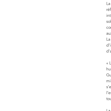
La
ré
in
so
co
au
La
d’
d’
« 
hu
Gu
mi
s’
l’
to
La