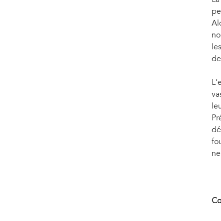
pe
Al
no
le
de
L’
va
le
Pr
dé
fo
ne
Co