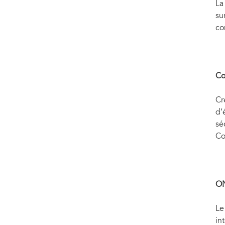
La
su
co
Co
Cr
d’
sé
Co
O
Le
in