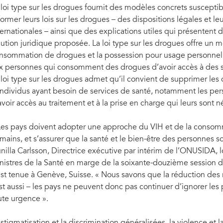
 loi type sur les drogues fournit des modèles concrets susceptib
former leurs lois sur les drogues – des dispositions légales et leu
ternationales – ainsi que des explications utiles qui présentent di
lution juridique proposée. La loi type sur les drogues offre un 
nsommation de drogues et la possession pour usage personnel e
x personnes qui consomment des drogues d’avoir accès à des se
 loi type sur les drogues admet qu’il convient de supprimer les 
individus ayant besoin de services de santé, notamment les per
avoir accès au traitement et à la prise en charge qui leurs sont n
Les pays doivent adopter une approche du VIH et de la consomm
mains, et s’assurer que la santé et le bien-être des personnes s
nilla Carlsson, Directrice exécutive par intérim de l’ONUSIDA, l
nistres de la Santé en marge de la soixante-douzième session 
est tenue à Genève, Suisse. « Nous savons que la réduction des r
est aussi – les pays ne peuvent donc pas continuer d’ignorer le
ute urgence ».
 stigmatisation et la discrimination généralisées, la violence et 