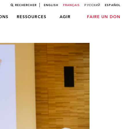
RECHERCHER
ENGLISH
FRANÇAIS
РУССКИЙ
ESPAÑOL
LONS
RESSOURCES
AGIR
FAIRE UN DON