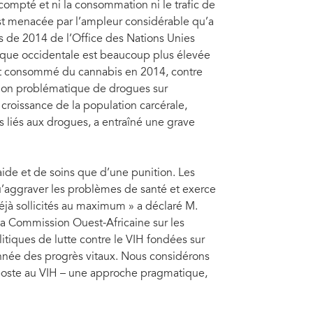
scompté et ni la consommation ni le trafic de
 est menacée par l’ampleur considérable qu’a
es de 2014 de l’Office des Nations Unies
rique occidentale est beaucoup plus élevée
nt consommé du cannabis en 2014, contre
ation problématique de drogues sur
roissance de la population carcérale,
s liés aux drogues, a entraîné une grave
de et de soins que d’une punition. Les
qu’aggraver les problèmes de santé et exerce
éjà sollicités au maximum » a déclaré M.
la Commission Ouest-Africaine sur les
tiques de lutte contre le VIH fondées sur
née des progrès vitaux. Nous considérons
iposte au VIH – une approche pragmatique,