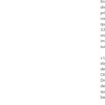
En
dr
pr
co
qu
3,
or
im
su
« 
st
de
Ol
Dr
de
qu
ba