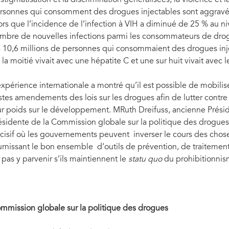
rsonnes qui consomment des drogues injectables sont aggravées
ors que l’incidence de l’infection à VIH a diminué de 25 % au n
mbre de nouvelles infections parmi les consommateurs de drog
s 10,6 millions de personnes qui consommaient des drogues inj
 la moitié vivait avec une hépatite C et une sur huit vivait avec l
expérience internationale a montré qu’il est possible de mobilise
stes amendements des lois sur les drogues afin de lutter contre
ur poids sur le développement. MRuth Dreifuss, ancienne Présid
ésidente de la Commission globale sur la politique des drogue
cisif où les gouvernements peuvent inverser le cours des chose
urnissant le bon ensemble d’outils de prévention, de traitement 
 pas y parvenir s’ils maintiennent le
statu quo
du prohibitionnis
mmission globale sur la politique des drogues