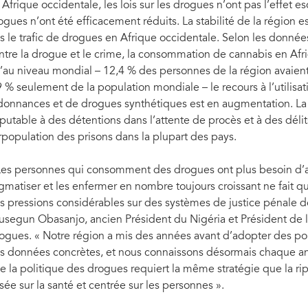
 Afrique occidentale, les lois sur les drogues n’ont pas l’effet e
ogues n’ont été efficacement réduits. La stabilité de la région
is le trafic de drogues en Afrique occidentale. Selon les donné
ntre la drogue et le crime, la consommation de cannabis en Af
’au niveau mondial – 12,4 % des personnes de la région avaie
9 % seulement de la population mondiale – le recours à l’utilis
donnances et de drogues synthétiques est en augmentation. La c
putable à des détentions dans l’attente de procès et à des délit
rpopulation des prisons dans la plupart des pays.
Les personnes qui consomment des drogues ont plus besoin d’ai
igmatiser et les enfermer en nombre toujours croissant ne fait 
s pressions considérables sur des systèmes de justice pénale d
usegun Obasanjo, ancien Président du Nigéria et Président de 
ogues. « Notre région a mis des années avant d’adopter des poli
s données concrètes, et nous connaissons désormais chaque an
e la politique des drogues requiert la même stratégie que la r
sée sur la santé et centrée sur les personnes ».