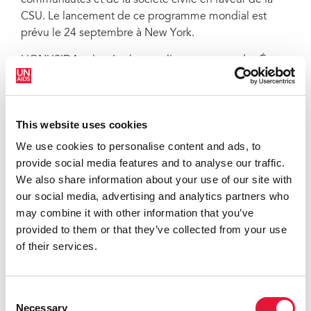
CSU. Le lancement de ce programme mondial est
prévu le 24 septembre à New York.
L'ONUSIDA salue également l'engagement des États
membres à n'oublier personne, notamment les
enfants, les jeunes, les personnes handicapées, vivant
avec le VIH ou âgées, les peuples indigènes, les
This website uses cookies
personnes réfugiées, déplacées ou migrantes.
L'organisation pousse également ces pays à atteindre
We use cookies to personalise content and ads, to
les groupes les plus touchés par le VIH, y compris les
provide social media features and to analyse our traffic.
professionnel(le)s du sexe, les gays et autres hommes
We also share information about your use of our site with
ayant des rapports sexuels avec des hommes, les
our social media, advertising and analytics partners who
consommateurs et consommatrices de drogues
may combine it with other information that you’ve
injectables, les personnes détenues ou vivant dans
provided to them or that they’ve collected from your use
des zones de conflit afin de garantir que même les
of their services.
populations les plus marginalisées aient accès aux
services de santé.
Consent
La déclaration politique sur la CSU indique que les
Necessary
Selection