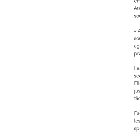
em
ét
so
« 
so
ag
pr
Le
se
El
ju
tâ
Fa
le
sp