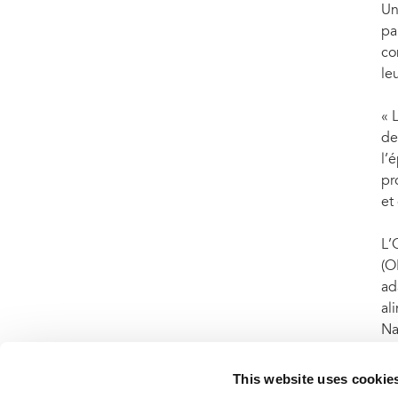
Un
pa
co
le
« 
de
l’
pr
et
L’
(OI
ad
al
Na
Na
sc
This website uses cookie