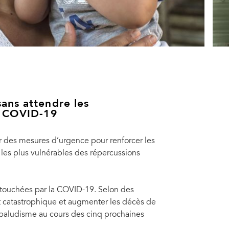
ans attendre les
a COVID-19
 des mesures d’urgence pour renforcer les
les plus vulnérables des répercussions
 touchées par la COVID-19. Selon des
nière disproportionnée de la crise de la COVID-19. Avant l’arrivée de
t catastrophique et augmenter les décès de
 pas accès ou seulement un accès inadapté à une forme de protection sociale.
son fils de six mois, Brandon Alexis Gonzalez Perez, dans leur maison de
Là 
 paludisme au cours des cinq prochaines
es pour Brandon grâce à un coupon électronique délivré par le projet
L’I