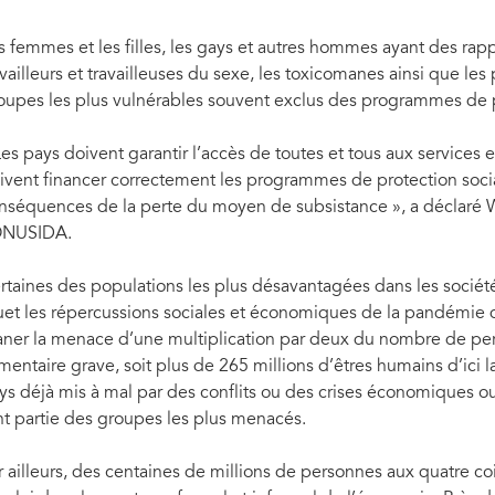
es du monde entier, même dans des
Nutrimos El Salvador du PAM. El Salvador, 
rope et en Asie centrale
Skullerud
s femmes et les filles, les gays et autres hommes ayant des ra
availleurs et travailleuses du sexe, les toxicomanes ainsi que le
oupes les plus vulnérables souvent exclus des programmes de p
Les pays doivent garantir l’accès de toutes et tous aux services 
ivent financer correctement les programmes de protection social
nséquences de la perte du moyen de subsistance », a déclaré W
ONUSIDA.
rtaines des populations les plus désavantagées dans les sociét
uet les répercussions sociales et économiques de la pandémie 
aner la menace d’une multiplication par deux du nombre de per
imentaire grave, soit plus de 265 millions d’êtres humains d’ici l
ys déjà mis à mal par des conflits ou des crises économiques ou
nt partie des groupes les plus menacés.
r ailleurs, des centaines de millions de personnes aux quatre c