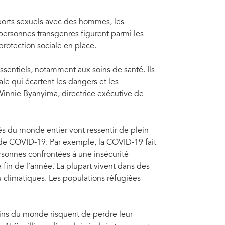
département de Sonsonate, Nahuizalco, 5 avril 2017. Photo : PAM/Rein
amé
Ume
pports sexuels avec des hommes, les
s personnes transgenres figurent parmi les
rotection sociale en place.
essentiels, notamment aux soins de santé. Ils
e qui écartent les dangers et les
innie Byanyima, directrice exécutive de
és du monde entier vont ressentir de plein
de COVID-19. Par exemple, la COVID-19 fait
sonnes confrontées à une insécurité
a fin de l’année. La plupart vivent dans des
 climatiques. Les populations réfugiées
oins du monde risquent de perdre leur