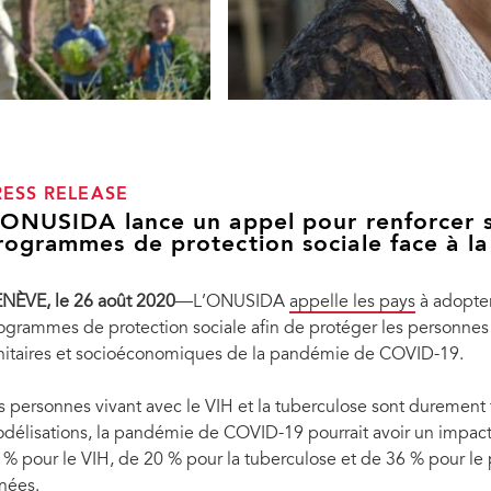
RESS RELEASE
’ONUSIDA lance un appel pour renforcer s
rogrammes de protection sociale face à l
NÈVE, le 26 août 2020
—L’ONUSIDA
appelle les pays
à adopter
ogrammes de protection sociale afin de protéger les personnes 
nitaires et socioéconomiques de la pandémie de COVID-19.
source de préoccupation importante,
s personnes vivant avec le VIH et la tuberculose sont durement
la famine, ce qui doublerait leur
Les enfants et les jeunes souffrent d’une ma
délisations, la pandémie de COVID-19 pourrait avoir un impac
va possède une exploitation
l’épidémie, deux enfants sur trois n’avaient
é les conditions peu propices à
Ci-dessus, Rina Elizabeth Gonzalez Perez et 
 % pour le VIH, de 20 % pour la tuberculose et de 36 % pour le
e ferme familiale prospère dans son
Nahuizalco. Rina achète des céréales enrichi
nées.