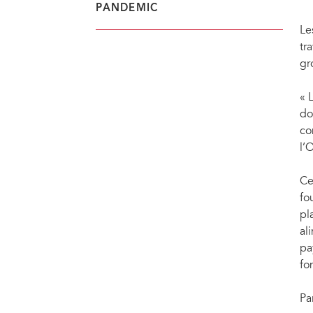
village. Son histoire montre les progrès accomplis par les femmes dans les campagn
PANDEMIC
environnements extrêmement difficiles. 2014. Photo : Bureau régional de la FAO en Eu
Le
tr
gr
« 
do
co
l’
Ce
fo
pl
al
pa
fo
Pa