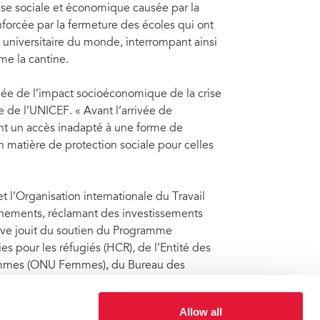
se sociale et économique causée par la
nforcée par la fermeture des écoles qui ont
 universitaire du monde, interrompant ainsi
me la cantine.
nnée de l’impact socioéconomique de la crise
e de l’UNICEF. « Avant l’arrivée de
ent un accès inadapté à une forme de
 matière de protection sociale pour celles
l’Organisation internationale du Travail
nements, réclamant des investissements
ive jouit du soutien du Programme
 pour les réfugiés (HCR), de l’Entité des
 femmes (ONU Femmes), du Bureau des
tion des Nations Unies pour l’éducation, la
Allow all