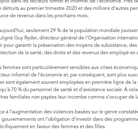
ploi dans les secteurs formel et informel de l’économie. Près d
é détruits au premier trimestre 2020 et des millions d’autres per
urce de revenus dans les prochains mois.
Aujourd’hui, seulement 29 % de la population mondiale jouissen
uligné Guy Ryder, directeur général de l’Organisation internati
ir pour garantir la préservation des moyens de subsistance, des 
otection de la santé, des droits et des revenus des employé-es 
s femmes sont particulièrement sensibles aux crises économique
cteur informel de l’économie et, par conséquent, sont plus susc
les sont également souvent employées en première ligne de la r
squ’à 70 % du personnel de santé et d'assistance sociale. À cela
ches familiales non payées leur incombe comme s’occuper de la 
ce à l’augmentation des violences basées sur le genre constat
s gouvernements ont l’obligation d’investir dans des programm
écifiquement en faveur des femmes et des filles.