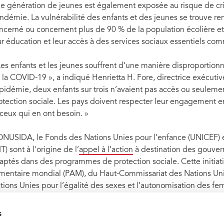
e génération de jeunes est également exposée au risque de cri
ndémie. La vulnérabilité des enfants et des jeunes se trouve re
ncerné ou concernent plus de 90 % de la population écolière et
ur éducation et leur accès à des services sociaux essentiels com
Les enfants et les jeunes souffrent d’une manière disproportio
 la COVID-19 », a indiqué Henrietta H. Fore, directrice exécutiv
épidémie, deux enfants sur trois n’avaient pas accès ou seulem
otection sociale. Les pays doivent respecter leur engagement en
 ceux qui en ont besoin. »
ONUSIDA, le Fonds des Nations Unies pour l’enfance (UNICEF) et 
T) sont à l'origine de l’
appel à l’action
à destination des gouver
aptés dans des programmes de protection sociale. Cette initiat
imentaire mondial (PAM), du Haut-Commissariat des Nations Unies
tions Unies pour l’égalité des sexes et l’autonomisation des
tions Unies contre la drogue et le crime (ONUDC), de l’Organisa
ience et la culture (UNESCO) et de la Banque mondiale.
s