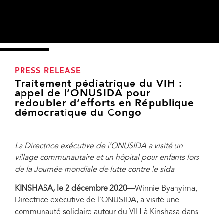
PRESS RELEASE
Traitement pédiatrique du VIH :
appel de l’ONUSIDA pour
redoubler d’efforts en République
démocratique du Congo
La Directrice exécutive de l’ONUSIDA a visité un
village communautaire et un hôpital pour enfants lors
de la Journée mondiale de lutte contre le sida
À l’hôpital pédiatrique de Kalembelembe, elle s’est entretenue avec le personnel
et des ados qui ont grandi en ayant accès à l’appui médico-social fourni par cet
KINSHASA, le 2 décembre 2020
—Winnie Byanyima,
établissement. Ces ados ont demandé à la Directrice exécutive de continuer à
Directrice exécutive de l’ONUSIDA, a visité une
militer en faveur de la poursuite du financement de groupes d’entraide par et pour
les ados qui vivent avec le VIH, de leur intégration dans le système scolaire, de
communauté solidaire autour du VIH à Kinshasa dans
l’élimination des redevances, ainsi que de la levée des obstacles juridiques qui