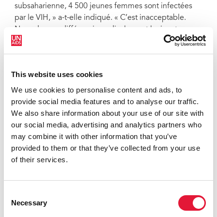
subsaharienne, 4 500 jeunes femmes sont infectées
par le VIH, » a-t-elle indiqué. « C’est inacceptable.
Nous devons différencier radicalement la riposte au
VIH. »
À son arrivée à Kinshasa, Mme Byanyima a rencontré
le ministre de la Santé, M. Eteni Longondo. Elle l’a
This website uses cookies
félicité pour son rôle décisif dans la riposte à la
We use cookies to personalise content and ads, to
COVID-19 et a souligné l'importance à donner au VIH
provide social media features and to analyse our traffic.
face à la pression qu'exercent les trois pandémies
We also share information about your use of our site with
concomitantes d’Ebola, du VIH et de la COVID-19.
our social media, advertising and analytics partners who
may combine it with other information that you’ve
Les décès dus au sida en République démocratique
provided to them or that they’ve collected from your use
du Congo ont chuté de 61 % au cours des 10
of their services.
dernières années, passant de 37 000 en 2010 à 15 000
en 2019. La prévalence du VIH se maintient à 1 %
environ chez les adultes, mais 23 000 nouvelles
Consent
infections ont été recensées l’année dernière.
Necessary
Selection
Des objectifs ambitieux et courageux