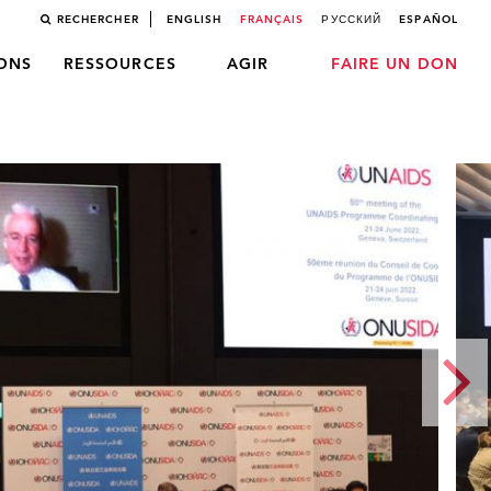
RECHERCHER
ENGLISH
FRANÇAIS
РУССКИЙ
ESPAÑOL
LONS
RESSOURCES
AGIR
FAIRE UN DON