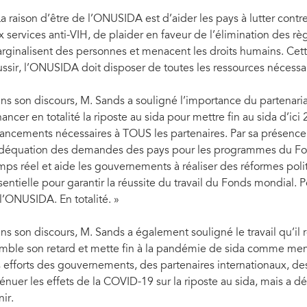
La raison d’être de l’ONUSIDA est d’aider les pays à lutter contre
x services anti-VIH, de plaider en faveur de l’élimination des règ
rginalisent des personnes et menacent les droits humains. Cette
ussir, l’ONUSIDA doit disposer de toutes les ressources nécess
ns son discours, M. Sands a souligné l’importance du partenari
nancer en totalité la riposte au sida pour mettre fin au sida d’ici 
nancements nécessaires à TOUS les partenaires. Par sa présence
adéquation des demandes des pays pour les programmes du Fond
mps réel et aide les gouvernements à réaliser des réformes poli
sentielle pour garantir la réussite du travail du Fonds mondial.
 l’ONUSIDA. En totalité. »
ns son discours, M. Sands a également souligné le travail qu’il 
mble son retard et mette fin à la pandémie de sida comme mena
s efforts des gouvernements, des partenaires internationaux, de
ténuer les effets de la COVID-19 sur la riposte au sida, mais a d
enir.