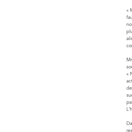
« 
fa
no
pl
al
co
Mm
so
« 
ac
de
su
pa
L’
Da
re