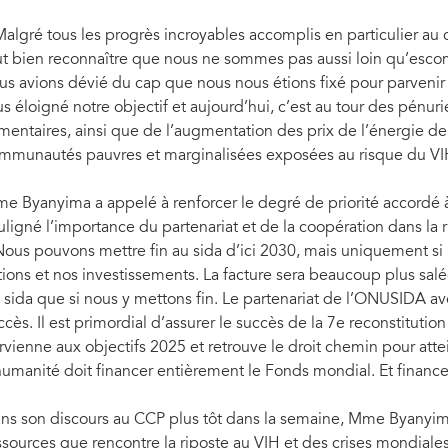
Malgré tous les progrès incroyables accomplis en particulier au
ut bien reconnaître que nous ne sommes pas aussi loin qu’esco
us avions dévié du cap que nous nous étions fixé pour parvenir
us éloigné notre objectif et aujourd’hui, c’est au tour des pénur
imentaires, ainsi que de l’augmentation des prix de l’énergie d
mmunautés pauvres et marginalisées exposées au risque du V
e Byanyima a appelé à renforcer le degré de priorité accordé à
uligné l’importance du partenariat et de la coopération dans la r
Nous pouvons mettre fin au sida d’ici 2030, mais uniquement si
tions et nos investissements. La facture sera beaucoup plus sal
 sida que si nous y mettons fin. Le partenariat de l’ONUSIDA av
ccès. Il est primordial d’assurer le succès de la 7e reconstitut
rvienne aux objectifs 2025 et retrouve le droit chemin pour attei
humanité doit financer entièrement le Fonds mondial. Et finan
ns son discours au CCP plus tôt dans la semaine, Mme Byanyima 
ssources que rencontre la riposte au VIH et des crises mondial