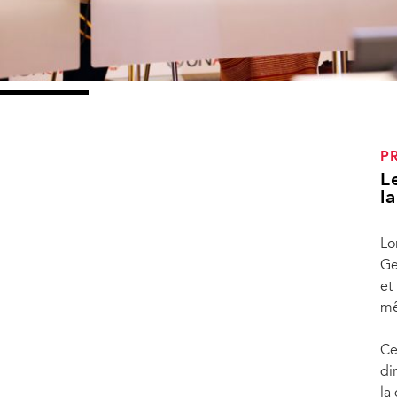
P
L
l
Lo
Ge
et
mê
Ce
di
la