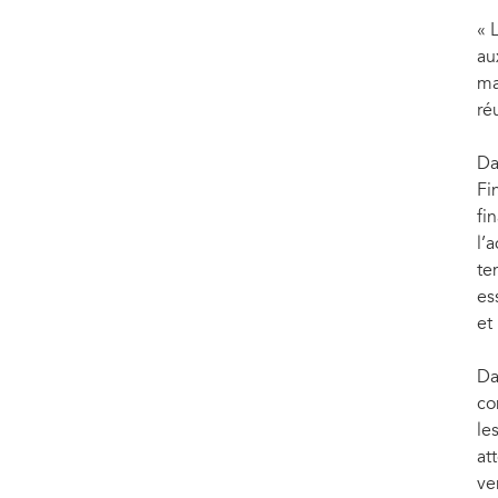
« 
au
ma
ré
Da
Fi
fi
l’
te
es
et
Da
co
le
at
v