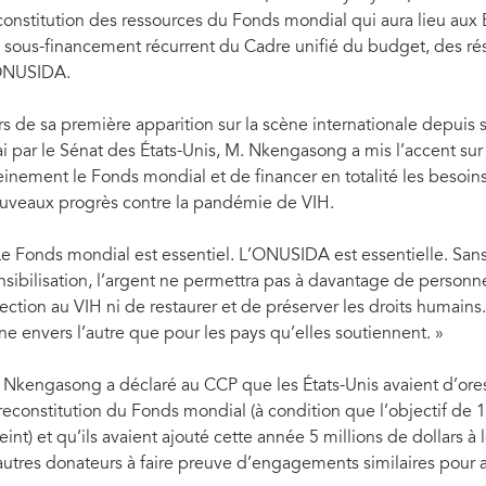
constitution des ressources du Fonds mondial qui aura lieu aux 
 sous-financement récurrent du Cadre unifié du budget, des résu
ONUSIDA.
rs de sa première apparition sur la scène internationale depuis
i par le Sénat des États-Unis, M. Nkengasong a mis l’accent sur l
einement le Fonds mondial et de financer en totalité les besoi
uveaux progrès contre la pandémie de VIH.
Le Fonds mondial est essentiel. L’ONUSIDA est essentielle. San
nsibilisation, l’argent ne permettra pas à davantage de personn
fection au VIH ni de restaurer et de préserver les droits humains.
une envers l’autre que pour les pays qu’elles soutiennent. »
 Nkengasong a déclaré au CCP que les États-Unis avaient d’ores 
 reconstitution du Fonds mondial (à condition que l’objectif de 1
teint) et qu’ils avaient ajouté cette année 5 millions de dollars 
autres donateurs à faire preuve d’engagements similaires pou