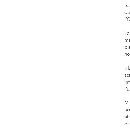
re
du
l’
Lo
ma
pl
no
« 
se
in
l’
M.
la
at
d’