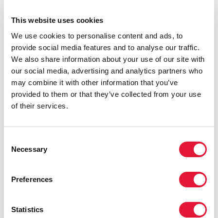
situation était aggravée par une baisse continue des
ressources. Par ailleurs, ce document montre que les
This website uses cookies
nouvelles infections au VIH dans le monde
We use cookies to personalise content and ads, to
augmentent dans un pays sur cinq alors qu’elles
provide social media features and to analyse our traffic.
devraient poursuivre le déclin. Le taux de nouvelles
We also share information about your use of our site with
infections dans le monde n’a reculé que de 3,6 %
our social media, advertising and analytics partners who
entre 2020 et 2021, ce qui correspond à la plus faible
may combine it with other information that you’ve
baisse annuelle depuis 2016.
provided to them or that they’ve collected from your use
Le rapport souligne également que les femmes et les
of their services.
filles continuent d’être touchées de manière
disproportionnée. De fait, en 2021, une nouvelle
infection au VIH touchait toutes les deux minutes une
Consent
jeune femme ou une fille âgée de 15 à 24 ans. Les
Necessary
Selection
enfants sont également de grands oubliés : à l’heure
actuelle, seule la moitié environ (52 %) des enfants
Preferences
séropositifs au VIH reçoit un traitement vital, contre
76 % des adultes.
Statistics
« Le moment est venu pour les leaders d’investir pour