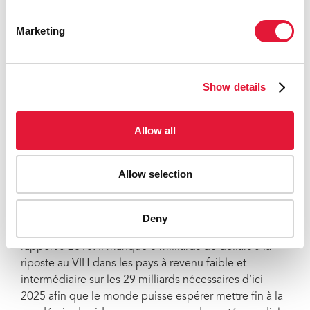
tenir leur promesse de mettre fin à l’épidémie de sida
d’ici 2030 et de donner de bonnes cartes aux enfants
Marketing
et aux jeunes », a déclaré Mme Byanyima.
Depuis la création du Fonds mondial en 2002,
Show details
l’ONUSIDA a aidé plus de 100 pays à attirer, mettre en
œuvre et tirer profit des investissements du Fonds
mondial pour leur riposte contre le VIH, en veillant à
Allow all
ce que les financements bénéficient aux personnes
qui en ont le plus besoin. Cependant, ces dernières
années, la solidarité internationale dans la lutte contre
Allow selection
le VIH s’est affaiblie.
En 2021, les ressources financières internationales
Deny
disponibles pour le VIH avaient reculé de 6 % par
rapport à 2010. Il manque 8 milliards de dollars à la
riposte au VIH dans les pays à revenu faible et
intermédiaire sur les 29 milliards nécessaires d’ici
2025 afin que le monde puisse espérer mettre fin à la