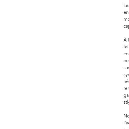
Le
en
mo
ca
À 
fa
co
or
sa
sy
né
re
ga
st
No
l’