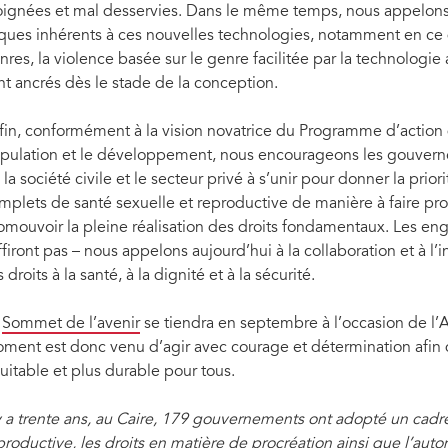
oignées et mal desservies. Dans le même temps, nous appelons 
sques inhérents à ces nouvelles technologies, notamment en ce q
nres, la violence basée sur le genre facilitée par la technologie
nt ancrés dès le stade de la conception.
fin, conformément à la vision novatrice du Programme d’action d
pulation et le développement, nous encourageons les gouvern
 la société civile et le secteur privé à s’unir pour donner la prior
mplets de santé sexuelle et reproductive de manière à faire prog
omouvoir la pleine réalisation des droits fondamentaux. Les en
ffiront pas – nous appelons aujourd’hui à la collaboration et à l
 droits à la santé, à la dignité et à la sécurité.
e
Sommet de l’avenir
se tiendra en septembre à l’occasion de l
ment est donc venu d’agir avec courage et détermination afin d’
uitable et plus durable pour tous.
 y a trente ans, au Caire, 179 gouvernements ont adopté un cadre
productive, les droits en matière de procréation ainsi que l’au