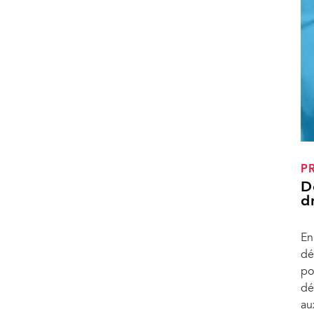
P
D
d
En
dé
po
dé
au