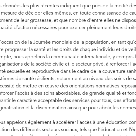
s données les plus récentes indiquent que près de la moitié d
 mesure de décider elles-mêmes, en toute connaissance de cau
ment de leur grossesse, et que nombre d’entre elles ne dispose
pacité d’action nécessaires pour exercer pleinement leurs droit
l’occasion de la Journée mondiale de la population, en tant qu
ire progresser la santé et les droits de chaque individu et de vei
mpte, nous appelons la communauté internationale, y compris l
ganisations de la société civile et le secteur privé, à renforcer
nté sexuelle et reproductive dans le cadre de la couverture sanit
stèmes de santé résilients, notamment au niveau des soins de sa
cessité de mettre en œuvre des orientations normatives reposa
nforcer l’accès à des soins abordables, de grande qualité et fon
rantir le caractère acceptable des services pour tous, des effort
igmatisation et la discrimination ainsi que pour abolir les norme
us appelons également à accélérer l’accès à une éducation compl
action des différents secteurs sociaux, tels que l’éducation et l’é