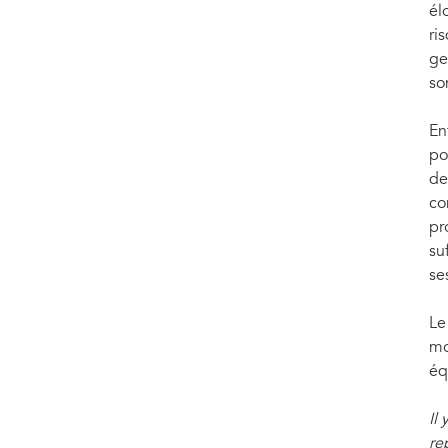
él
ri
ge
so
En
po
de
co
pr
su
ses
L
mo
éq
Il
re