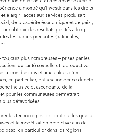
promotion de la santé et des droits sexuels et
xpérience a montré qu’investir dans les droits
t élargir l’accès aux services produisait
cial, de prospérité économique et de paix ;
our obtenir des résultats positifs à long
outes les parties prenantes (nationales,
er.
 toujours plus nombreuses – prises par les
estions de santé sexuelle et reproductive
 à leurs besoins et aux réalités d’un
, en particulier, ont une incidence directe
roche inclusive et ascendante de la
c et pour les communautés permettrait
s plus défavorisées.
orer les technologies de pointe telles que la
sives et la modélisation prédictive afin de
de base, en particulier dans les régions