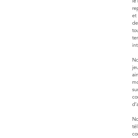
le
re
et
de
to
te
in
No
je
ai
mo
su
co
d’
No
té
co