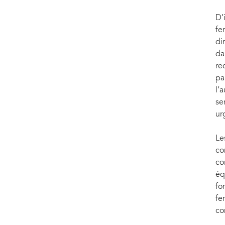
D’
fe
di
da
re
pa
l’
se
ur
Le
co
co
éq
fo
fe
con