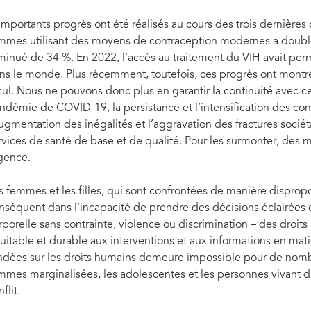
importants progrès ont été réalisés au cours des trois dernièr
mmes utilisant des moyens de contraception modernes a doublé.
minué de 34 %. En 2022, l’accès au traitement du VIH avait perm
ns le monde. Plus récemment, toutefois, ces progrès ont montré
cul. Nous ne pouvons donc plus en garantir la continuité avec c
ndémie de COVID-19, la persistance et l’intensification des con
augmentation des inégalités et l’aggravation des fractures sociét
rvices de santé de base et de qualité. Pour les surmonter, des m
gence.
s femmes et les filles, qui sont confrontées de manière disprop
nséquent dans l’incapacité de prendre des décisions éclairées 
rporelle sans contrainte, violence ou discrimination – des droi
uitable et durable aux interventions et aux informations en mat
ndées sur les droits humains demeure impossible pour de nombr
mmes marginalisées, les adolescentes et les personnes vivant d
flit.