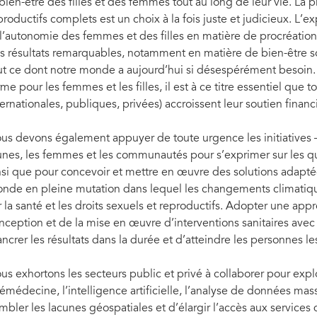
 bien-être des filles et des femmes tout au long de leur vie. La 
productifs complets est un choix à la fois juste et judicieux. L’e
 l’autonomie des femmes et des filles en matière de procréation e
s résultats remarquables, notamment en matière de bien-être so
ut ce dont notre monde a aujourd’hui si désespérément besoin. P
rme pour les femmes et les filles, il est à ce titre essentiel que t
ternationales, publiques, privées) accroissent leur soutien financi
us devons également appuyer de toute urgence les initiatives –
unes, les femmes et les communautés pour s’exprimer sur les qu
nsi que pour concevoir et mettre en œuvre des solutions adaptées
nde en pleine mutation dans lequel les changements climatiques
r la santé et les droits sexuels et reproductifs. Adopter une app
nception et de la mise en œuvre d’interventions sanitaires ave
ancrer les résultats dans la durée et d’atteindre les personnes le
us exhortons les secteurs public et privé à collaborer pour expl
lémédecine, l’intelligence artificielle, l’analyse de données mas
mbler les lacunes géospatiales et d’élargir l’accès aux services 