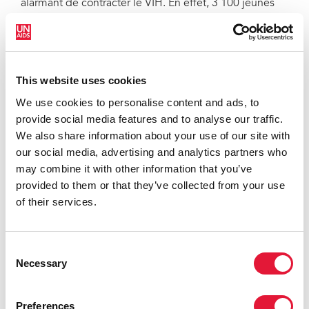
alarmant de contracter le VIH. En effet, 3 100 jeunes
femmes et jeunes filles âgées de 15 à 24 ans sont
infectées par le VIH chaque semaine et au moins la
moitié des personnes appartenant à des populations
clés ne bénéficient pas de services de prévention.
This website uses cookies
Les femmes enceintes vivant dans des régions où la
We use cookies to personalise content and ads, to
prévalence du VIH est élevée doivent subir un test de
provide social media features and to analyse our traffic.
dépistage du VIH afin de déterminer si elles sont
We also share information about your use of our site with
séropositives et de pouvoir protéger leur bébé en
our social media, advertising and analytics partners who
suivant une thérapie antirétrovirale avant la naissance.
may combine it with other information that you’ve
Ainsi, les bébés naîtront exempts du VIH.
provided to them or that they’ve collected from your use
of their services.
De nombreuses organisations fournissant des services
aux personnes vivant avec le VIH qui sont financées,
ou partiellement financées, par le PEPFAR ont indiqué
Consent
qu'elles allaient fermer leurs portes en raison de la
Necessary
Selection
pause dans le financement avec un manque de clarté
et une grande incertitude quant à l'avenir. L'ONUSIDA
Preferences
évalue l'
impact
et fournira des mises à jour régulières