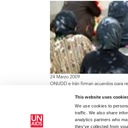
24 Marzo 2009
ONUDD e Irán firman acuerdos para re
la vulnerabilidad de las mujeres y de l
This website uses cookie
refugiados afganos ante las drogas y e
READ MORE
We use cookies to personal
traffic. We also share info
analytics partners who may
Inicio
V2 - C - Standard Lists_cosponsors_unodc_storie
they’ve collected from your