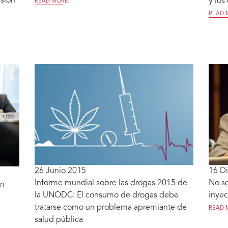
esión
y lo
READ MORE
READ 
26 Junio 2015
16 D
Informe mundial sobre las drogas 2015 de
No se
un
la UNODC: El consumo de drogas debe
inyec
tratarse como un problema apremiante de
READ 
salud pública