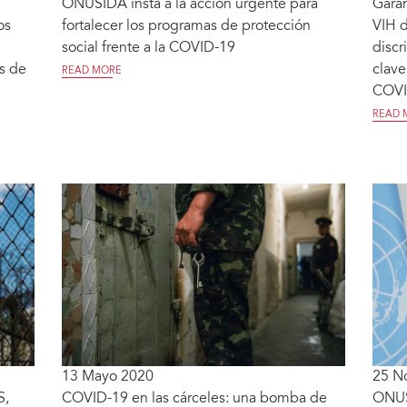
ONUSIDA insta a la acción urgente para
Garan
os
fortalecer los programas de protección
VIH d
social frente a la COVID-19
discr
os de
clave
READ MORE
COVI
READ 
13 Mayo 2020
25 N
S,
COVID-19 en las cárceles: una bomba de
ONUS