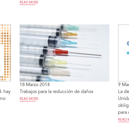
READ MORE
18 Marzo 2014
9 Ma
: hay
Trabajos para la reducción de daños
La de
umo
Unida
READ MORE
oblig
para
READ 