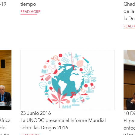
-19
tiempo
Ghada
de la
READ MORE
la Dr
READ 
23 Junio 2016
10 D
frica
La UNODC presenta el Informe Mundial
El pr
 de
sobre las Drogas 2016
enfoq