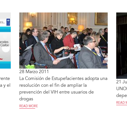
28 Marzo 2011
rente
La Comisión de Estupefacientes adopta una
21 Ju
a y el
resolución con el fin de ampliar la
UNOD
prevención del VIH entre usuarios de
depe
drogas
READ 
READ MORE