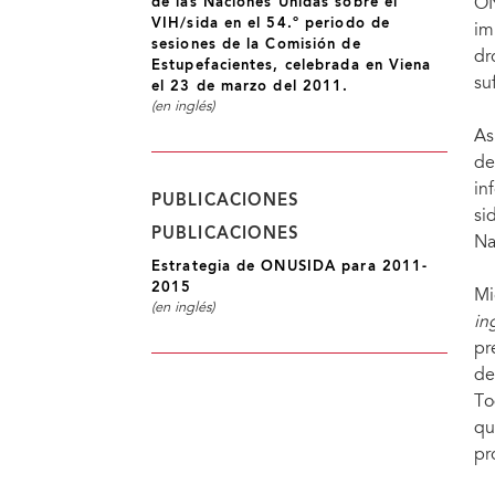
de las Naciones Unidas sobre el
ON
VIH/sida en el 54.º periodo de
im
sesiones de la Comisión de
dr
Estupefacientes, celebrada en Viena
su
el 23 de marzo del 2011.
(en inglés)
As
de
in
PUBLICACIONES
si
PUBLICACIONES
Na
Estrategia de ONUSIDA para 2011-
2015
Mi
(en inglés)
in
pr
de
To
qu
pr