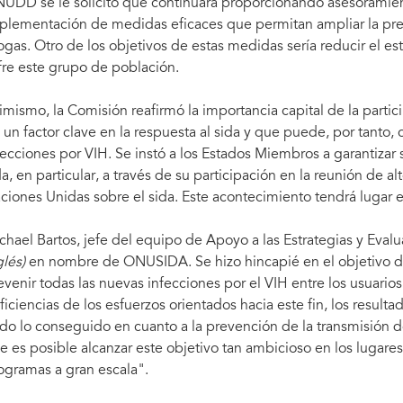
UDD se le solicitó que continuara proporcionando asesoramient
plementación de medidas eficaces que permitan ampliar la pr
ogas. Otro de los objetivos de estas medidas sería reducir el e
fre este grupo de población.
imismo, la Comisión reafirmó la importancia capital de la partici
 un factor clave en la respuesta al sida y que puede, por tanto, 
fecciones por VIH. Se instó a los Estados Miembros a garantizar 
da, en particular, a través de su participación en la reunión de a
ciones Unidas sobre el sida. Este acontecimiento tendrá lugar e
chael Bartos, jefe del equipo de Apoyo a las Estrategias y Evalu
glés)
en nombre de ONUSIDA. Se hizo hincapié en el objetivo d
evenir todas las nuevas infecciones por el VIH entre los usuario
ficiencias de los esfuerzos orientados hacia este fin, los resulta
do lo conseguido en cuanto a la prevención de la transmisión 
e es posible alcanzar este objetivo tan ambicioso en los lugare
ogramas a gran escala".