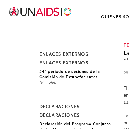
QUIÉNES S
F
L
ENLACES EXTERNOS
a
ENLACES EXTERNOS
54º periodo de sesiones de la
28
Comisión de Estupefacientes
(en inglés)
El
en
us
DECLARACIONES
DECLARACIONES
La
nu
Declaración del Programa Conjunto