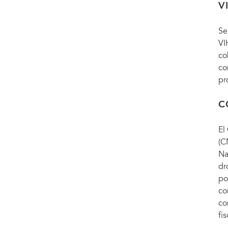
V
Se
VI
co
co
pr
C
El
(C
Na
dr
po
co
co
fis