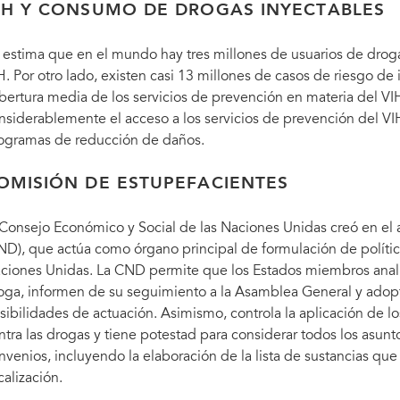
IH Y CONSUMO DE DROGAS INYECTABLES
 estima que en el mundo hay tres millones de usuarios de drog
H. Por otro lado, existen casi 13 millones de casos de riesgo de i
bertura media de los servicios de prevención en materia del V
nsiderablemente el acceso a los servicios de prevención del VIH
ogramas de reducción de daños.
OMISIÓN DE ESTUPEFACIENTES
 Consejo Económico y Social de las Naciones Unidas creó en el
ND), que actúa como órgano principal de formulación de polític
ciones Unidas. La CND permite que los Estados miembros anali
oga, informen de su seguimiento a la Asamblea General y adopt
sibilidades de actuación. Asimismo, controla la aplicación de lo
ntra las drogas y tiene potestad para considerar todos los asunt
nvenios, incluyendo la elaboración de la lista de sustancias qu
calización.