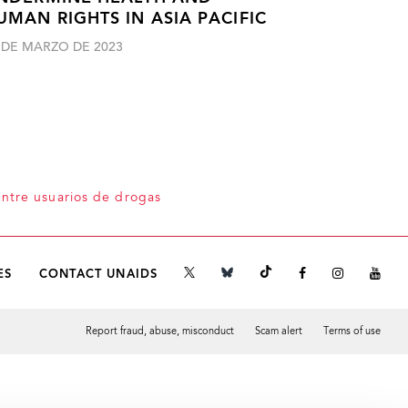
UMAN RIGHTS IN ASIA PACIFIC
 DE MARZO DE 2023
entre usuarios de drogas
ES
CONTACT UNAIDS
Report fraud, abuse, misconduct
Scam alert
Terms of use
Tweet
Facebook