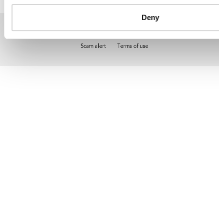
Deny
Copyright © 2026 UNAIDS
Report fraud, abuse, misconduct
Scam alert
Terms of use
Tweet
Facebook
Share this selection