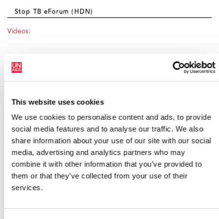
Stop TB eForum (HDN)
Videos:
Fight HIV, Fight TB, Fight Now
This website uses cookies
We use cookies to personalise content and ads, to provide
social media features and to analyse our traffic. We also
The Human Face of TB
share information about your use of our site with our social
media, advertising and analytics partners who may
Related stories:
combine it with other information that you’ve provided to
them or that they’ve collected from your use of their
TB Anywhere is TB Everywhere
services.
Joining forces to tackle TB and HIV