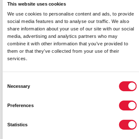
This website uses cookies
Dar a las personas que viven con el VIH la oportunidad
We use cookies to personalise content and ads, to provide
de contar sus propias historias a través de reportajes e
social media features and to analyse our traffic. We also
informes se destacó como un factor clave para mejorar
share information about your use of our site with our social
y aumentar la difusión de la programación y la
media, advertising and analytics partners who may
cobertura de la prensa escrita. Los oradores afirmaron
combine it with other information that you’ve provided to
que la presencia en los medios de comunicación de
them or that they’ve collected from your use of their
las personas que “viven positivamente” está
services.
ayudando a cambiar las percepciones del sida y
acabar con la discriminación.
Consent
“Alejémonos de la fatalidad y de la melancolía; esa
Necessary
Selection
idea es de hace 25 años. El sida se ha convertido en
un agente para el cambio, está marcando la diferencia,
Preferences
generando a menudo ondas positivas, y debemos
avanzar con los tiempos” explicó Firdoze Bulbia,
presidenta de la Fundación para los Niños y la
Statistics
Radiodifusión de Sudáfrica.