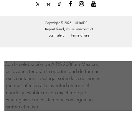
Copyright © 2026 UNAIDS
Report fraud, abuse, misconduct
Scam alert
Terms of use
Tweet
Facebook
Share this selection
Con la celebración de AIDS 2008 en México,
los jóvenes tendrán la oportunidad de formar
a sus coetáneos, dialogar sobre las cuestiones
que más afectan a la juventud en todo el
mundo, y establecer con exactitud qué
estrategias se necesitan para conseguir un
cambio efectivo.