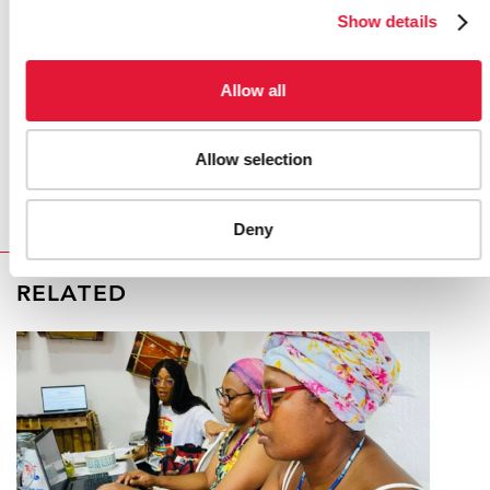
Show details
FuerzaJoven
Allow all
Concurso fotográfico El SIDA en Foco
(pdf, 171.88Kb) (en inglés)
Allow selection
Conferencia Internacional sobre el Sida 2008
Deny
RELATED