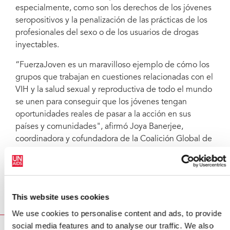
especialmente, como son los derechos de los jóvenes
seropositivos y la penalización de las prácticas de los
profesionales del sexo o de los usuarios de drogas
inyectables.
“FuerzaJoven es un maravilloso ejemplo de cómo los
grupos que trabajan en cuestiones relacionadas con el
VIH y la salud sexual y reproductiva de todo el mundo
se unen para conseguir que los jóvenes tengan
oportunidades reales de pasar a la acción en sus
países y comunidades", afirmó Joya Banerjee,
coordinadora y cofundadora de la Coalición Global de
Jóvenes contra el VIH/SIDA.
“A través de FuerzaJoven, los jóvenes líderes reciben
información, tienen la oportunidad de reunirse con
otros jóvenes, y aprenden a diseñar y dirigir
This website uses cookies
programas y políticas”, añadió.
We use cookies to personalise content and ads, to provide
social media features and to analyse our traffic. We also