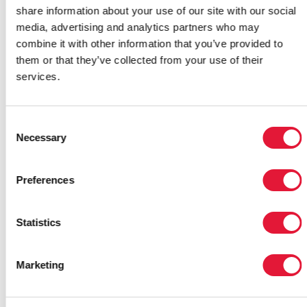
“FUERZAJOVEN”: EL PODER DE LOS JÓVENES EN
share information about your use of our site with our social
AIDS 2
media, advertising and analytics partners who may
Copatrocinadores:
combine it with other information that you’ve provided to
them or that they’ve collected from your use of their
services.
UNFPA
Asociados:
Consent
Necessary
Selection
Coalición Global de los Jóvenes contra el VIH/SIDA
(en inglés)
Preferences
Reportajes:
Statistics
De la promoción a la acción: Reunión de alto nivel de
jóvenes líderes
Marketing
(13 de agosto de 2006)
Enlaces externos: