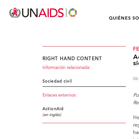
QUIÉNES S
F
A
RIGHT HAND CONTENT
s
Información relacionada:
06
Sociedad civil
Po
Enlaces externos:
Re
ActionAid
(en inglés)
He
re
ha