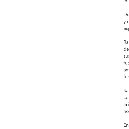
in
Du
y 
es
Ra
de
su
fu
am
fu
Ra
co
la
no
En