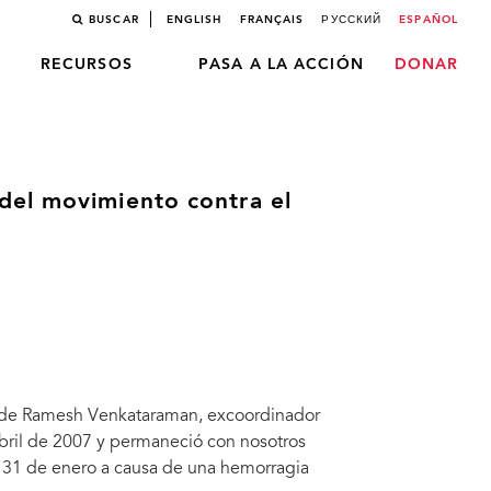
BUSCAR
ENGLISH
FRANÇAIS
РУССКИЙ
ESPAÑOL
RECURSOS
PASA A LA ACCIÓN
DONAR
del movimiento contra el
te de Ramesh Venkataraman, excoordinador
abril de 2007 y permaneció con nosotros
ía 31 de enero a causa de una hemorragia