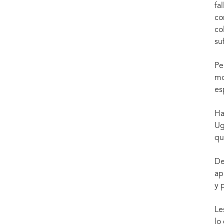
fa
co
co
su
Pe
mo
es
Ha
Ug
qu
De
ap
y 
Le
lo