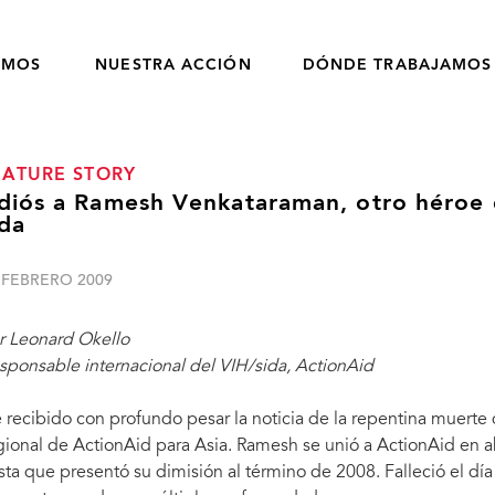
OMOS
NUESTRA ACCIÓN
DÓNDE TRABAJAMOS
EATURE STORY
diós a Ramesh Venkataraman, otro héroe 
ida
 FEBRERO 2009
r Leonard Okello
sponsable internacional del VIH/sida, ActionAid
 recibido con profundo pesar la noticia de la repentina muer
gional de ActionAid para Asia. Ramesh se unió a ActionAid en 
sta que presentó su dimisión al término de 2008. Falleció el d