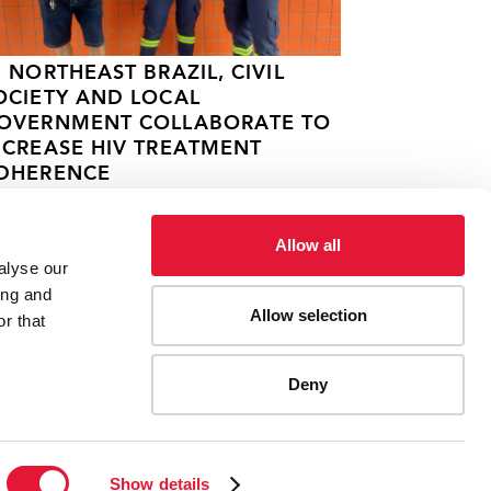
N NORTHEAST BRAZIL, CIVIL
OCIETY AND LOCAL
OVERNMENT COLLABORATE TO
NCREASE HIV TREATMENT
DHERENCE
 DE ABRIL DE 2023
Allow all
alyse our
ing and
Allow selection
r that
Deny
ES
CONTACT UNAIDS
Show details