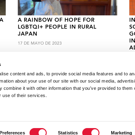
 A
A RAINBOW OF HOPE FOR
I
LGBTQI+ PEOPLE IN RURAL
S
JAPAN
G
I
17 DE MAYO DE 2023
A
03
s
ise content and ads, to provide social media features and to an
rmation about your use of our site with our social media, advertis
 combine it with other information that you’ve provided to them o
oe del movimiento contra el sida
 use of their services.
VACANCI
Preferences
Statistics
Marketing