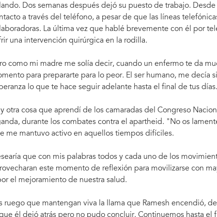
llando. Dos semanas después dejó su puesto de trabajo. Desd
ntacto a través del teléfono, a pesar de que las líneas telefóni
laboradoras. La última vez que hablé brevemente con él por t
frir una intervención quirúrgica en la rodilla.
ro como mi madre me solía decir, cuando un enfermo te da muc
mento para prepararte para lo peor. El ser humano, me decía si
peranza lo que te hace seguir adelante hasta el final de tus días
y otra cosa que aprendí de los camaradas del Congreso Naciona
anda, durante los combates contra el apartheid. "No os lamentéi
e me mantuvo activo en aquellos tiempos difíciles.
searía que con mis palabras todos y cada uno de los movimient
rovecharan este momento de reflexión para movilizarse con mayo
por el mejoramiento de nuestra salud.
s ruego que mantengan viva la llama que Ramesh encendió, d
 que él dejó atrás pero no pudo concluir. Continuemos hasta el f