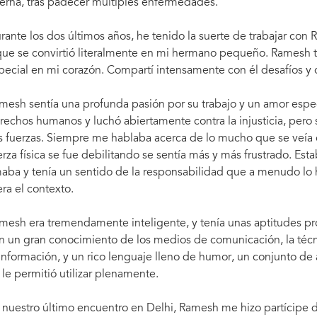
terna, tras padecer múltiples enfermedades.
rante los dos últimos años, he tenido la suerte de trabajar con
que se convirtió literalmente en mi hermano pequeño. Ramesh te
pecial en mi corazón. Compartí intensamente con él desafíos y o
mesh sentía una profunda pasión por su trabajo y un amor espe
rechos humanos y luchó abiertamente contra la injusticia, pero
s fuerzas. Siempre me hablaba acerca de lo mucho que se veía
erza física se fue debilitando se sentía más y más frustrado. Est
aba y tenía un sentido de la responsabilidad que a menudo lo h
era el contexto.
mesh era tremendamente inteligente, y tenía unas aptitudes prod
n un gran conocimiento de los medios de comunicación, la técnic
 información, y un rico lenguaje lleno de humor, un conjunto d
 le permitió utilizar plenamente.
 nuestro último encuentro en Delhi, Ramesh me hizo partícipe 