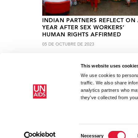
INDIAN PARTNERS REFLECT ON
YEAR AFTER SEX WORKERS’
HUMAN RIGHTS AFFIRMED
05 DE OCTUBRE DE 2023
This website uses cookie
We use cookies to personal
traffic. We also share info
analytics partners who may
Inicio
Recursos
Adiós a Ramesh Venkataraman, otro hér
they’ve collected from your
Consent
Necessary