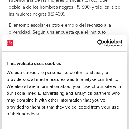
superior a la de las mujeres blancas (R$700), que
dobla la de los hombres negros (R$ 600) y triplica la de
las mujeres negras (R$ 400).
El entorno escolar es otro ejemplo del rechazo a la
diversidad. Según una encuesta que el Instituto
Nacional de Investigación y Estudios Educativos Anísio
Teixeira y la Fundación del Instituto de Investigación
Económica realizaron en 2009 en 500 escuelas
estatales, entre el 55% y el 72% de los estudiantes,
This website uses cookies
profesores, directores y profesionales educativos se
We use cookies to personalise content and ads, to
mostraban contrarios a la diversidad, especialmente
provide social media features and to analyse our traffic.
en lo que respecta a la homosexualidad (72%).
We also share information about your use of our site with
Apoyos a la campaña
our social media, advertising and analytics partners who
may combine it with other information that you’ve
Los prejuicios se manifiestan mediante actitudes y
provided to them or that they’ve collected from your use
prácticas discriminatorias, como la humillación, la
of their services.
agresión, o acusaciones falsas debido al simple hecho
de que las personas pertenezcan a un grupo social