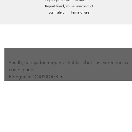
Copyright © 2026 UNAIDS
Report fraud, abuse, misconduct
Scam alert
Terms of use
Tweet
Facebook
Share this selection
Sarath, trabajador migrante, habla sobre sus experiencias
con el panel.
Fotografía: ONUSIDA/Kim