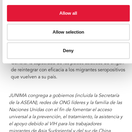
así como fomentar los diálogos bilaterales y
plurinacionales sostenidos entre los países de origen y
Allow all
los de destino;
Establecer las normas laborales y los derechos
Allow selection
sanitarios mínimos de los trabajadores migrantes, y
asegurar que los migrantes dispongan de sistemas de
protección y apoyo en los países de destino;
Deny
Generar la capacidad de los países asiáticos de origen
de reintegrar con eficacia a los migrantes seropositivos
que vuelven a su país.
JUNIMA congrega a gobiernos (incluida la Secretaría
de la ASEAN), redes de ONG líderes y la familia de las
Naciones Unidas con el fin de fomentar el acceso
universal a la prevención, el tratamiento, la asistencia y
el apoyo debido al VIH para los trabajadores
migrantes de Asia Sudoriental y del sur de China.