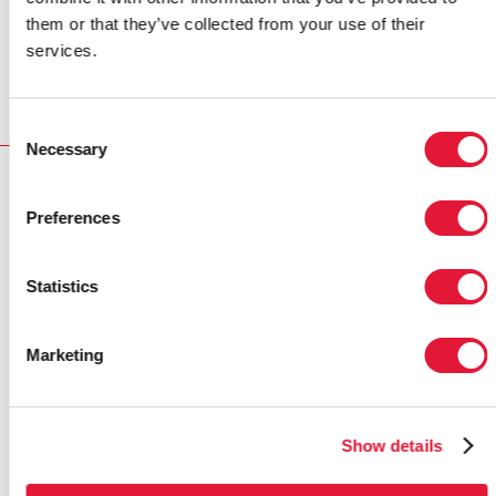
them or that they’ve collected from your use of their
esperaba regresar a Kajo Keji con su anciana madre y
services.
sus hijos en 2012. “Estoy realmente muy feliz”,
agregó.
Consent
Necessary
Selection
RELATED
Preferences
Statistics
Marketing
Show details