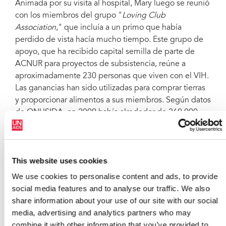
Animada por su visita al hospital, Mary luego se reunió
con los miembros del grupo "
Loving Club
Association
," que incluía a un primo que había
perdido de vista hacía mucho tiempo. Este grupo de
apoyo, que ha recibido capital semilla de parte de
ACNUR para proyectos de subsistencia, reúne a
aproximadamente 230 personas que viven con el VIH.
Las ganancias han sido utilizadas para comprar tierras
y proporcionar alimentos a sus miembros. Según datos
de ONUSIDA, en 2009 había alrededor de 260.000
personas VIH positivas en Sudán.
Mary concluyó su visita pasando algún tiempo en su
aldea con su primo Elia y su esposa, quien también es
This website uses cookies
VIH positiva. Se alegró mucho cuando Elia le ofreció
We use cookies to personalise content and ads, to provide
un terreno fértil si ella y su madre decidían regresar.
social media features and to analyse our traffic. We also
share information about your use of our site with our social
En su viaje de regreso a Uganda, Mary señaló que sus
media, advertising and analytics partners who may
preocupaciones por los medicamentos, la atención
combine it with other information that you’ve provided to
médica, el apoyo y la aceptación se habían disipado y