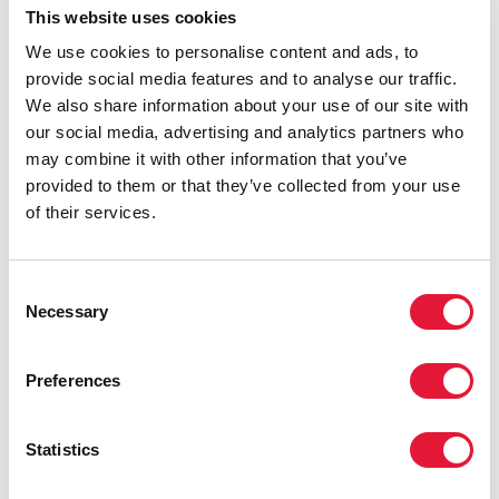
This website uses cookies
Al facilitar a los jóvenes el acceso a los servicios de
We use cookies to personalise content and ads, to
pruebas del VIH, Angola también podrá aprovechar
provide social media features and to analyse our traffic.
los recursos del Fondo Mundial de Lucha contra el
We also share information about your use of our site with
Sida, la Tuberculosis y la Malaria y llegar, así, a los
our social media, advertising and analytics partners who
jóvenes de los grupos de población clave (un aspecto
may combine it with other information that you’ve
prioritario para alcanzar los objetivos del VIH). De igual
provided to them or that they’ve collected from your use
manera, el aprendizaje estratégico a partir de esta
of their services.
experiencia podría aportar una valiosa perspectiva a
mecanismos de apoyo técnico similares en África
Meridional y Oriental y otras regiones.
Consent
Necessary
“Asegurar que los jóvenes conozcan su estado
Selection
serológico es esencial. Las disposiciones que, en la
práctica, obstruyen su acceso a las pruebas del VIH al
Preferences
requerir consentimiento paterno provocan una demora
en el conocimiento su estado serológico y les impiden
el acceso a servicios del VIH vitales. Las leyes que
Statistics
imponen una edad de consentimiento para las