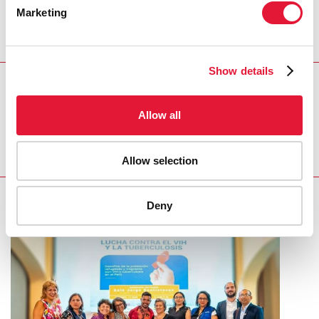
pruebas del VIH deben ser derogadas en pro de la
Marketing
salud de todos. Esto salvará vidas y ayudará a Angola a
poner fin a la epidemia de sida”, ha afirmado Michel
Kouakou, director nacional de ONUSIDA en Angola.
Show details
REGION/COUNTRY
Angola
Allow all
Allow selection
RELATED
Deny