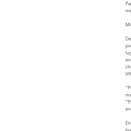
Pa
me
Mi
De
pr
lu
en
ch
VI
“P
me
“P
en
En
ho