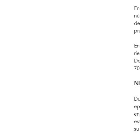
En
nú
de
pr
En
ri
De
70
N
Du
ep
en
es
su