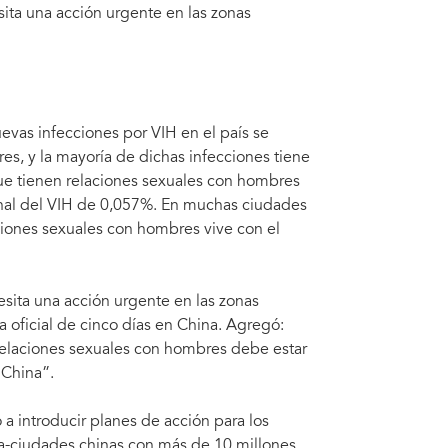
esita una acción urgente en las zonas
uevas infecciones por VIH en el país se
s, y la mayoría de dichas infecciones tiene
e tienen relaciones sexuales con hombres
onal del VIH de 0,057%. En muchas ciudades
iones sexuales con hombres vive con el
cesita una acción urgente en las zonas
ta oficial de cinco días en China. Agregó:
 relaciones sexuales con hombres debe estar
 China”.
o a introducir planes de acción para los
a-ciudades chinas con más de 10 millones