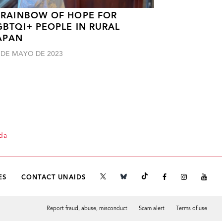
 RAINBOW OF HOPE FOR
GBTQI+ PEOPLE IN RURAL
APAN
 DE MAYO DE 2023
da
ES
CONTACT UNAIDS
Report fraud, abuse, misconduct
Scam alert
Terms of use