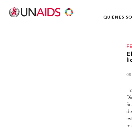
QUIÉNES S
F
E
l
08
Ho
Di
Sr
de
es
mu