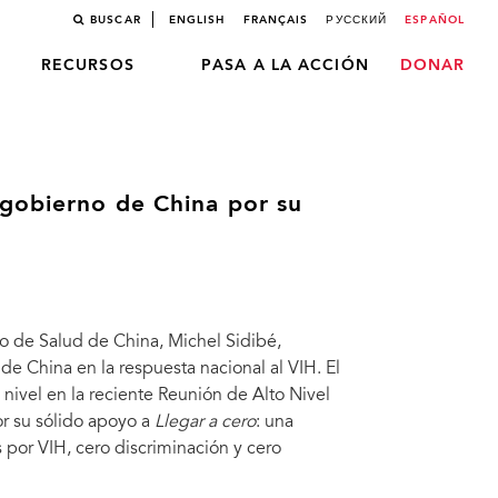
BUSCAR
ENGLISH
FRANÇAIS
РУССКИЙ
ESPAÑOL
RECURSOS
PASA A LA ACCIÓN
DONAR
 gobierno de China por su
ro de Salud de China, Michel Sidibé,
e China en la respuesta nacional al VIH. El
 nivel en la reciente Reunión de Alto Nivel
r su sólido apoyo a
Llegar a cero
: una
 por VIH, cero discriminación y cero