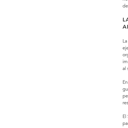
de
L
A
La
ej
or
im
al
En
gu
pe
re
El
pa