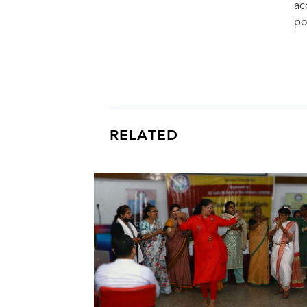
ac
po
RELATED