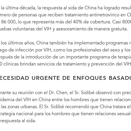
 la última década, la respuesta al sida de China ha logrado resul
mero de personas que reciben tratamiento antirretrovírico en 
 86 000, lo que representa más del 40% de cobertura. Casi 8000 
uebas voluntarias del VIH y asesoramiento de manera gratuita.
 los últimos años, China también ha implementado programas re
esgo de infección por VIH, como los profesionales del sexo y l
spués de la introducción de un importante programa de terap
0 clínicas brindan servicios de tratamiento y prevención del VIH
ECESIDAD URGENTE DE ENFOQUES BASADO
rante su reunión con el Dr. Chen, el Sr. Sidibé observó con pre
idemia del VIH en China entre los hombres que tienen relacion
 las zonas urbanas. El Sr. Sidibé recomendó que China tratara e
trategia nacional para los hombres que tienen relaciones sexu
 respuesta al sida.