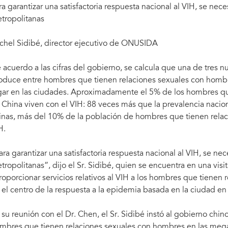
ra garantizar una satisfactoria respuesta nacional al VIH, se nec
tropolitanas
chel Sidibé, director ejecutivo de ONUSIDA
 acuerdo a las cifras del gobierno, se calcula que una de tres n
oduce entre hombres que tienen relaciones sexuales con hombre
gar en las ciudades. Aproximadamente el 5% de los hombres qu
 China viven con el VIH: 88 veces más que la prevalencia naci
inas, más del 10% de la población de hombres que tienen relac
H.
ara garantizar una satisfactoria respuesta nacional al VIH, se ne
tropolitanas”, dijo el Sr. Sidibé, quien se encuentra en una visi
roporcionar servicios relativos al VIH a los hombres que tienen
 el centro de la respuesta a la epidemia basada en la ciudad en
 su reunión con el Dr. Chen, el Sr. Sidibé instó al gobierno chin
mbres que tienen relaciones sexuales con hombres en las meg