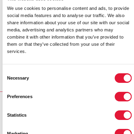
We use cookies to personalise content and ads, to provide
Sukhhvinder Kaur afirmó: "Me diagnosticaron el VIH
social media features and to analyse our traffic. We also
cuando estaba embarazada. Mi familia política nos
share information about your use of our site with our social
abandonaron a mí y a mi bebé, y ahora vivo con mis
media, advertising and analytics partners who may
padres y no tengo ningún apoyo económico. Si la
combine it with other information that you’ve provided to
gente fuera más consciente del VIH, quizá, la sociedad
them or that they’ve collected from your use of their
no nos rechazaría a mi hijo y a mí."
services.
Aproximadamente, 2,4 millones de personas vive con
el VIH en India, uno de los países con el mayor índice
Consent
de personas infectadas por el VIH a escala mundial.
Necessary
Selection
Preferences
RELATED
Statistics
Marketing