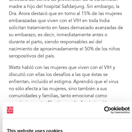
madre a hijo del hospital Safdarjung. Sin embargo, la
Dra. Arora destacó que en torno al 15% de las mujeres
embarazadas que viven con el VIH en toda India
solicitan tratamiento en fases demasiado avanzadas de
su embarazo, es decir, inmediatamente antes o
durante el parto, siendo responsables así del
nacimiento de aproximadamente el 50% de los niños
seropositivos del país.
Watts habló con las mujeres que viven con el VIH y
discutió con ellas los desafíos a las que éstas se
enfrentan, incluido el estigma. Aprendió que el virus
no sólo afecta a las mujeres, sino también a sus
comunidades y familias, tanto emocional como
económicamente. El estigma y la discriminación crean
un silencio que evita que las mujeres, en India y en
todo el mundo, se atrevan a acceder a la información y
los servicios de prevención del VIH que son tan
This website uses cookies
esenciales.