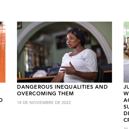
DANGEROUS INEQUALITIES AND
J
OVERCOMING THEM
W
O
A
18 DE NOVIEMBRE DE 2022
S
D
C