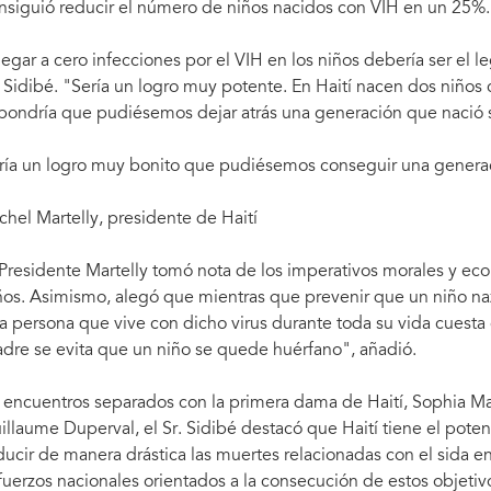
nsiguió reducir el número de niños nacidos con VIH en un 25%.
legar a cero infecciones por el VIH en los niños debería ser el 
. Sidibé. "Sería un logro muy potente. En Haití nacen dos niños
pondría que pudiésemos dejar atrás una generación que nació s
ría un logro muy bonito que pudiésemos conseguir una generac
chel Martelly, presidente de Haití
 Presidente Martelly tomó nota de los imperativos morales y ec
ños. Asimismo, alegó que mientras que prevenir que un niño na
a persona que vive con dicho virus durante toda su vida cuesta c
dre se evita que un niño se quede huérfano", añadió.
 encuentros separados con la primera dama de Haití, Sophia Mart
illaume Duperval, el Sr. Sidibé destacó que Haití tiene el potenc
ducir de manera drástica las muertes relacionadas con el sida e
fuerzos nacionales orientados a la consecución de estos objet