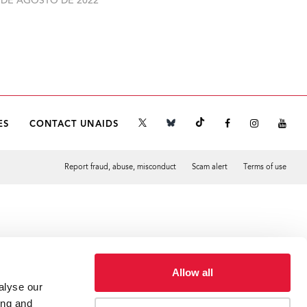
 DE AGOSTO DE 2022
ES
CONTACT UNAIDS
Report fraud, abuse, misconduct
Scam alert
Terms of use
Tweet
Facebook
Allow all
alyse our
ing and