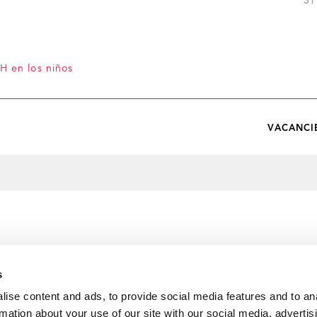
31
H en los niños
VACANCI
s
ise content and ads, to provide social media features and to an
rmation about your use of our site with our social media, advertis