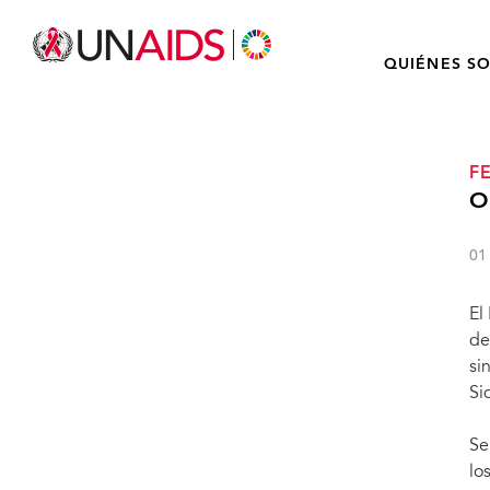
QUIÉNES S
F
O
01
El
de
si
Si
Se
lo