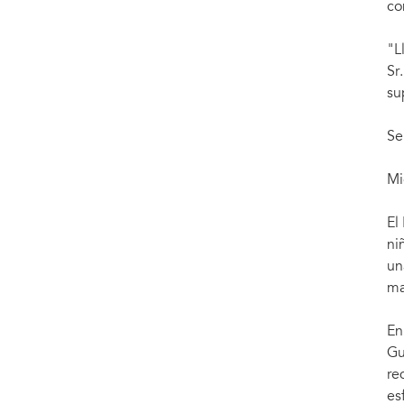
co
"L
Sr
su
Se
Mi
El
ni
un
ma
En
Gu
re
es