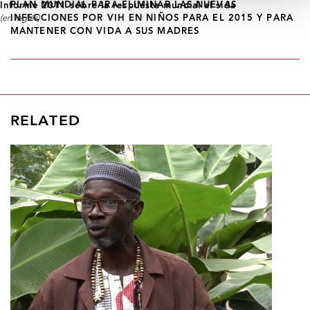
PLAN MUNDIAL PARA ELIMINAR LAS NUEVAS
Informe 2011 sobre la respuesta mundial al sida
INFECCIONES POR VIH EN NIÑOS PARA EL 2015 Y PARA
(en inglés)
MANTENER CON VIDA A SUS MADRES
RELATED