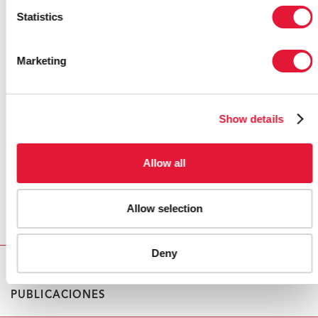
encontró con la primera dama de Chad, Hinda Deby
Statistics
Itno, para conversar sobre el trabajo que desempeña
con la Campaña para Acelerar la Reducción de la
Mortalidad Materna en África (CARMMA). También
Marketing
aprovechó la oportunidad para conversar con la red
nacional de personas que viven con el VIH (RNTAP+) y
participar en un foro sobre los derechos humanos y el
Show details
VIH, presentado por el ministro de Asuntos Exteriores.
Durante la visita, el presidente Deby Itno galardonó al
Allow all
Sr. Sidibé con una de las mayores condecoraciones
del país, la de
Grand Chancelier de l'ordre National du
Tchad
(Gran Caballero de la Orden Nacional de Chad),
Allow selection
como reconocimiento a su entrega y contribución en
la respuesta mundial al sida.
Deny
PUBLICACIONES
PUBLICACIONES