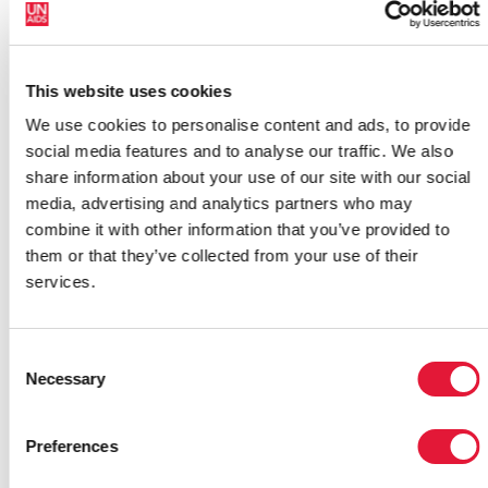
La respuesta al sida representa una oportunidad
importante para cambiar el paradigma del desarrollo
Michel Sidibé, director ejecutivo de ONUSIDA
This website uses cookies
El Sr. Sidibé se unió al presidente Deby Itno en un
We use cookies to personalise content and ads, to provide
acto el 31 de mayo para iniciar el plan nacional que
social media features and to analyse our traffic. We also
tiene por objetivo eliminar los nuevos casos de
share information about your use of our site with our social
contagio del VIH en niños. Chad es uno de los 22
media, advertising and analytics partners who may
países incluidos en el Plan Mundial para eliminar las
combine it with other information that you’ve provided to
nuevas infecciones por VIH en niños para el 2015 y
them or that they’ve collected from your use of their
para mantener con vida a sus madres.
services.
Como parte de su visita, el Sr. Sidibé celebró
reuniones bilaterales con el primer ministro de Chad,
Consent
Emmanuel Nadingar, el ministro de Salud Pública,
Necessary
Selection
Mamouth Nahor Ngawara, y el ministro de Finanzas,
Christian Georges Dinguimbaye..
Preferences
Antes de concluir su viaje de dos días, el Sr. Sidibé se