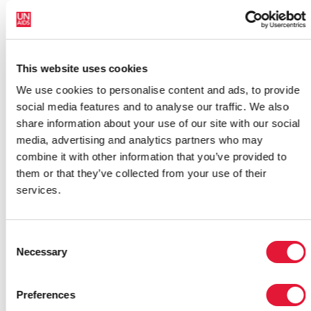
conocimientos e intercambio de programas.
"Animamos a la India a seguir colaborando con otros
países compartiendo experiencias, conocimientos y
transfiriendo competencias", dijo el Dr. Loures. "Con
This website uses cookies
un interdependencia siempre creciente entre
We use cookies to personalise content and ads, to provide
poblaciones, los objetivos compartidos se pueden
social media features and to analyse our traffic. We also
realizar de manera eficaz y eficiente mediante una
share information about your use of our site with our social
colaboración y una alianza significativas".
media, advertising and analytics partners who may
La visita del Dr. Loures a la India supuso una
combine it with other information that you’ve provided to
oportunidad para el diálogo político de alto nivel con
them or that they’ve collected from your use of their
líderes políticos y funcionarios del gobierno, incluido
services.
el secretario y altos funcionarios del departamento de
control del sida. Los debates clave se celebraron con
Consent
el presidente y el secretario general del Foro
Necessary
Selection
parlamentario sobre el sida, el Sr. Oscar Fernandes, el
ministro federal de Transporte por carretera y
Autopistas y el Sr. J.D. Seelam, ministro federal de
Preferences
Finanzas. Ambos líderes prometieron su pleno apoyo