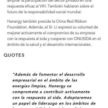
ampliar la participación del sector privado en una
respuesta eficaz al VIH. También hablaron sobre el
futuro de la responsabilidad social mundial.
Michel Sidibé, director ejecutivo de ONUSIDA, recibió al Sr. Li, que
también es vicepresidente de la Federación de Industria y Comercio
Hanergy también preside la China Red Ribbon
de toda China, el 12 de noviembre.
Foundation. Además, el Sr. Li expresó su voluntad de
mejorar activamente el compromiso de su empresa
con la respuesta al sida y cooperar con ONUSIDA en el
ámbito de la salud y el desarrollo internacionales.
QUOTES
"Además de fomentar el desarrollo
empresarial en el ámbito de las
energías limpias, Hanergy se
compromete a contribuir activamente
con la respuesta al sida. Adoptaremos
un papel de liderazgo en los ámbitos de