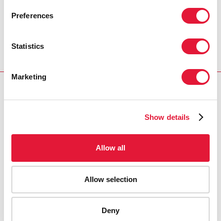
DOCUMENTACIÓN
DOCUMENTACIÓN
Preferences
Hanergy Holding Group
(en inglés)
Statistics
Marketing
RELATED
Show details
Allow all
Allow selection
Deny