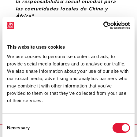
la responsabilidad social mundial para
las comunidades locales de China y
África".
LI HEJUN, PRESIDENTE DEL HANERGY
HOLDING GROUP
This website uses cookies
We use cookies to personalise content and ads, to
"El presidente Li Hejun es un ejemplo
provide social media features and to analyse our traffic.
estimulante de la función mundial única
We also share information about your use of our site with
que el sector privado puede tener para
our social media, advertising and analytics partners who
contribuir a acabar con la epidemia del
may combine it with other information that you’ve
sida".
provided to them or that they’ve collected from your use
of their services.
MICHEL SIDIBÉ, DIRECTOR EJECUTIVO DE
ONUSIDA
Consent
Necessary
Selection