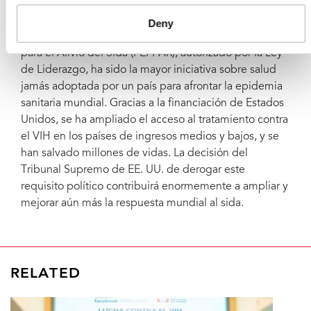
adopción de la Ley de Liderazgo, se han destino unos
45.700 millones de dólares para enfrentarse al VIH en
Deny
todo el mundo. El Plan de Emergencia del Presidente
para el Alivio del Sida (PEPFAR), autorizado por la Ley
de Liderazgo, ha sido la mayor iniciativa sobre salud
jamás adoptada por un país para afrontar la epidemia
sanitaria mundial. Gracias a la financiación de Estados
Unidos, se ha ampliado el acceso al tratamiento contra
el VIH en los países de ingresos medios y bajos, y se
han salvado millones de vidas. La decisión del
Tribunal Supremo de EE. UU. de derogar este
requisito político contribuirá enormemente a ampliar y
mejorar aún más la respuesta mundial al sida.
RELATED