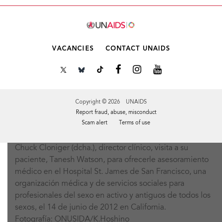
VACANCIES
CONTACT UNAIDS
Copyright © 2026 UNAIDS
Report fraud, abuse, misconduct
Scam alert
Terms of use
Chuck Cloniger (dcha.), director clínico, visita a su
Tweet
Facebook
Share this selection
paciente, Tanesh Watson, para ofrecerle asesoramiento
médico en el Hospital St. James de San Francisco, una
organización médica y de servicios sociales para
profesionales del sexo en activo y antiguos de todos los
sexos, el 14 de junio de 2012 en California.
Fotografía: ONUSIDA/K.Hoshino