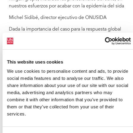
nuestros esfuerzos por acabar con la epidemia del sida
Michel Sidibé, director ejecutivo de ONUSIDA
Dada la importancia del caso para la respuesta global
al sida, el Secretariado de ONUSIDA participó como
un
amicus curiae
(amigo del tribunal). En dicho papel
,
ONUSIDA proporcionó datos sobre salud pública y
argumentos sobre derechos humanos para respaldar
This website uses cookies
un mayor acceso a la financiación y a los recursos para
We use cookies to personalise content and ads, to provide
las organizaciones implicadas en los servicios de
social media features and to analyse our traffic. We also
prevención, tratamiento, atención y apoyo frente al
share information about your use of our site with our social
VIH con y para los profesionales del sexo. Los puntos
media, advertising and analytics partners who may
principales que ONUSIDA aportó al Tribunal Supremo
combine it with other information that you’ve provided to
son: 1) Los profesionales del sexo están entre las
them or that they’ve collected from your use of their
poblaciones más afectadas por el VIH; 2) el
services.
compromiso con los profesionales del sexo es esencial
para una respuesta eficaz al VIH; y 3) cualquier
respuesta eficaz requiere una financiación adecuada