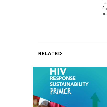
La
fi
su
RELATED