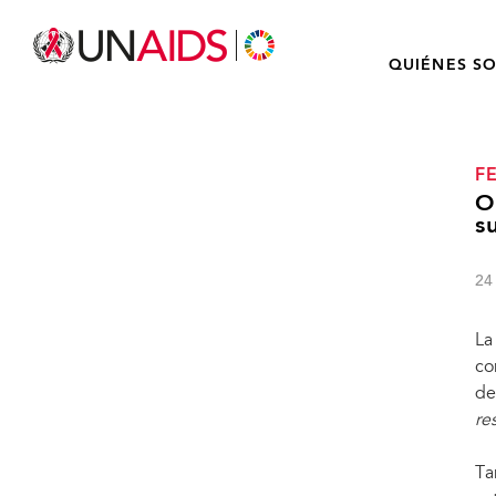
QUIÉNES S
F
O
s
24
La
co
de
re
Ta