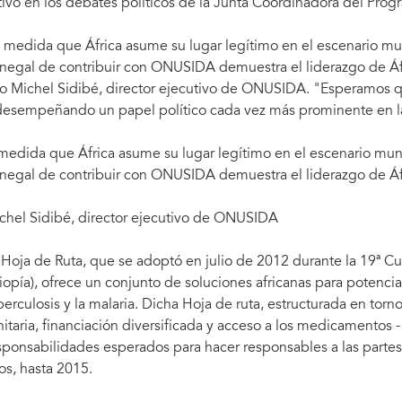
tivo en los debates políticos de la Junta Coordinadora del Pr
 medida que África asume su lugar legítimo en el escenario mun
negal de contribuir con ONUSIDA demuestra el liderazgo de Áfric
jo Michel Sidibé, director ejecutivo de ONUSIDA. "Esperamos q
desempeñando un papel político cada vez más prominente en 
medida que África asume su lugar legítimo en el escenario mund
negal de contribuir con ONUSIDA demuestra el liderazgo de Áfri
chel Sidibé, director ejecutivo de ONUSIDA
 Hoja de Ruta, que se adoptó en julio de 2012 durante la 19ª 
tiopía), ofrece un conjunto de soluciones africanas para potenciar
berculosis y la malaria. Dicha Hoja de ruta, estructurada en torno 
nitaria, financiación diversificada y acceso a los medicamentos -
sponsabilidades esperados para hacer responsables a las partes
os, hasta 2015.