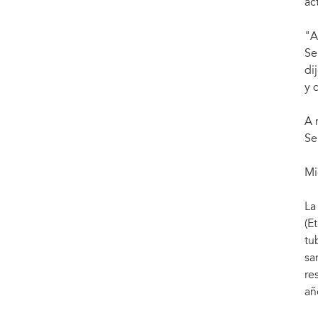
ac
"A
Se
di
y 
A 
Se
Mi
La
(E
tu
sa
re
añ