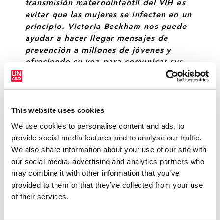
transmisión maternoinfantil del VIH es
evitar que las mujeres se infecten en un
principio. Victoria Beckham nos puede
ayudar a hacer llegar mensajes de
prevención a millones de jóvenes y
ofreciendo su voz para comunicar sus
necesidades de forma mundial.”
SHEILA TLOU, EQUIPO DE APOYO REGIONAL
PARA ÁFRICA ORIENTAL Y MERIDIONAL
This website uses cookies
We use cookies to personalise content and ads, to
provide social media features and to analyse our traffic.
“La conversación que tuve con las
We also share information about your use of our site with
jóvenes de Soweto me ha hecho abrir
our social media, advertising and analytics partners who
los ojos. Me dio una visión excepcional
may combine it with other information that you’ve
de los muchos retos a los que se
provided to them or that they’ve collected from your use
enfrentan estas maravillosas jóvenes y
of their services.
madres. Me conmovieron con sus
historias y quiero ayudar como pueda