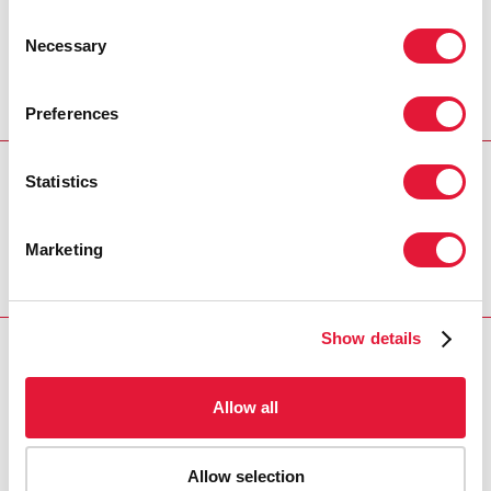
para inspirarlas a buscar el cambio”.
Consent
Necessary
Selection
VICTORIA BECKHAM, EMBAJADORA DE BUENA
VOLUNTAD INTERNACIONAL DE ONUSIDA
Preferences
Statistics
REGION/COUNTRY
South Africa
Marketing
Show details
RELATED
Allow all
Allow selection