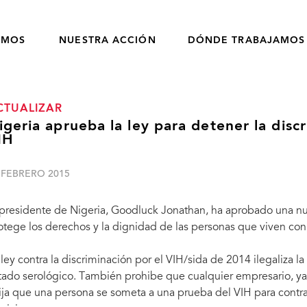
OMOS
NUESTRA ACCIÓN
DÓNDE TRABAJAMOS
CTUALIZAR
igeria aprueba la ley para detener la disc
IH
 FEBRERO 2015
 presidente de Nigeria, Goodluck Jonathan, ha aprobado una nue
otege los derechos y la dignidad de las personas que viven con 
 ley contra la discriminación por el VIH/sida de 2014 ilegaliza l
tado serológico. También prohibe que cualquier empresario, ya 
ija que una persona se someta a una prueba del VIH para contra