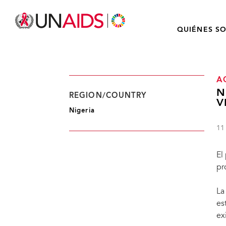
QUIÉNES S
A
N
REGION/COUNTRY
V
Nigeria
11
El
pr
La
es
ex