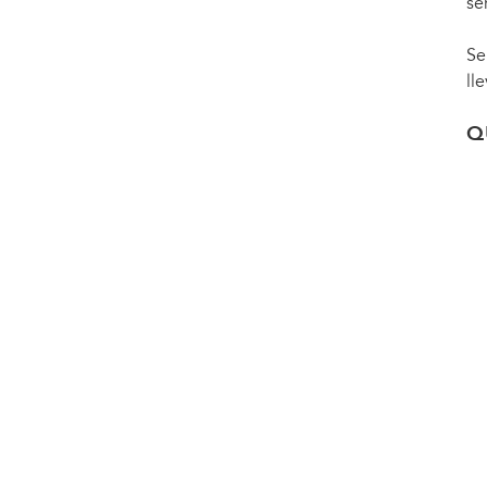
se
Se
ll
Q