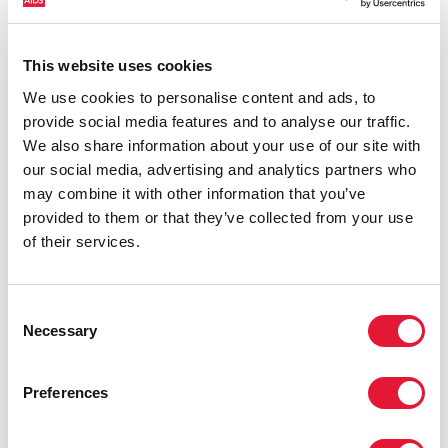
En enero de 2018, líderes religiosos, dirigidos por el
Sr. Cissé y con la ayuda de ONUSIDA, asistirán a un
curso de sensibilización sobre el VIH que cubrirá los
This website uses cookies
temas del estigma, el estado serológico y el
We use cookies to personalise content and ads, to
empoderamiento.
provide social media features and to analyse our traffic.
We also share information about your use of our site with
QUOTES
our social media, advertising and analytics partners who
may combine it with other information that you’ve
provided to them or that they’ve collected from your use
"Podemos ser los responsables en la
of their services.
toma de decisiones porque, como
líderes religiosos, podemos lograr el
cambio".
Consent
Necessary
Selection
IMÁN DJIGUIBA CISSÉ
MEZQUITA SALAM DU
PLATEAU
Preferences