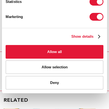
"Les necesito. Tienen el acceso y el
Statistics
saber hacer necesarios en sus
comunidades, lo que reducirá el
Marketing
estigma y la discriminación en la
respuesta al sida".
LUIZ LOURES
DIRECTOR EJECUTIVO ADJUNTO DE
Show details
ONUSIDA
Allow all
REGION/COUNTRY
Allow selection
Côte d'Ivoire
Deny
RELATED