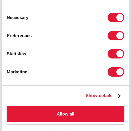
Consent
Necessary
Selection
Preferences
18 Febrero 2016
El presidente de Costa de Marfil promete
Statistics
recursos adicionales para la respuesta al sida
READ MORE
Marketing
Show details
Allow all