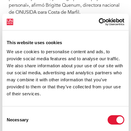
personal», afirmó Brigitte Quenum, directora nacional
de ONUSIDA para Costa de Marfil.
En esta fase de implementación, ya se están viendo
algunas de las lecciones aprendidas. El proyecto ha
This website uses cookies
sido muy bien recibido por las beneficiarias debido a
su vulnerabilidad, que se ha visto agravada por la crisis
We use cookies to personalise content and ads, to
de la COVID-19. El apoyo ha contribuido a aumentar el
provide social media features and to analyse our traffic.
cumplimiento de las citas en las distintas consultas
We also share information about your use of our site with
prenatales, mejorar la continuidad del tratamiento y de
our social media, advertising and analytics partners who
las pruebas de carga viral para las mujeres
may combine it with other information that you’ve
embarazadas y lactantes, y fortalecer la relación entre
provided to them or that they’ve collected from your use
las mujeres que viven con el VIH y el personal que
of their services.
presta atención tanto clínica como comunitaria. El
proyecto también enfatiza la importancia de tener en
cuenta el componente social en el cuidado de las
Consent
Necessary
mujeres en lo relacionado con la prevención de la
Selection
transmisión vertical de los servicios para el VIH.