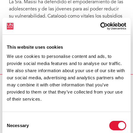
La Sra. Masisi ha defendido el empoderamiento de las
adolescentes y de las jóvenes para así poder reducir
su vulnerabilidad. Catalogó como vitales los subsidios
para la protección social, los programas económicos y
el fomento de la salud sexual y reproductiva para que
las mujeres puedan tener vidas sanas y plenas.
This website uses cookies
“Te encuentras en una posición estratégica para ser
We use cookies to personalise content and ads, to
una defensora y motor del cambio para las jóvenes”,
provide social media features and to analyse our traffic.
dijo el Sr. Sidibé. “ONUSIDA está comprometido
We also share information about your use of our site with
contigo y con Botswana”
our social media, advertising and analytics partners who
may combine it with other information that you’ve
NOTICIA RELACIONADA
provided to them or that they’ve collected from your use
of their services.
President of Botswana visits UNAIDS and calls for a
united, efficient partnership for setting regional HIV
priorities
Consent
Necessary
Selection
REGION/COUNTRY