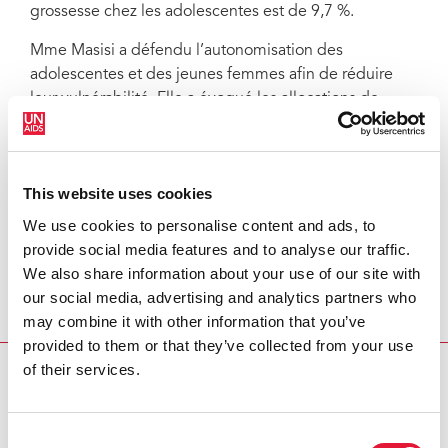
grossesse chez les adolescentes est de 9,7 %.
Mme Masisi a défendu l’autonomisation des
adolescentes et des jeunes femmes afin de réduire
leur vulnérabilité. Elle a évoqué les allocations de
protection sociale, les programmes économiques et la
promotion de la santé sexuelle et reproductive
comme des éléments fondamentaux pour que les
This website uses cookies
femmes vivent une vie épanouie et en bonne santé.
We use cookies to personalise content and ads, to
« Vous occupez une position stratégique pour plaider
provide social media features and to analyse our traffic.
en faveur du changement pour les jeunes femmes et
We also share information about your use of our site with
encourager ce changement », a déclaré M. Sidibé.
our social media, advertising and analytics partners who
« L’ONUSIDA s’engage à vous soutenir, vous et le
may combine it with other information that you’ve
Botswana ».
provided to them or that they’ve collected from your use
of their services.
REPORTAGE CONNEXE
President of Botswana visits UNAIDS and calls for a
Consent
united, efficient partnership for setting regional HIV