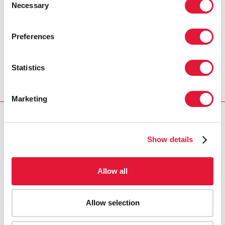
Necessary
Selection
priorities
Preferences
REGION/COUNTRY
Botswana
Statistics
Marketing
RELATED
Show details
Allow all
Allow selection