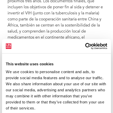
próximos tres años. Los documentos finales, que
incluyen los objetivos de poner fin al sida y detener e
invertir el VIH (junto con la tuberculosis y la malaria)
como parte de la cooperación sanitaria entre China y
África, también se centran en la sostenibilidad de la
salud, y comprenden la producción local de
medicamentos en el continente africano, el
fortalecimiento de los sistemas y el desarrollo de
equipos de profesionales de la salud pública como
aspectos esenciales para lograr una atención sanitaria
universal.
This website uses cookies
En las reuniones bilaterales que Michel Sidibé,
We use cookies to personalise content and ads, to
director ejecutivo de ONUSIDA, sostuvo con los
provide social media features and to analyse our traffic.
presidentes de Costa de Marfil, Guinea Ecuatorial, Mali
We also share information about your use of our site with
y Sierra Leona, hizo hincapié en la importante
our social media, advertising and analytics partners who
contribución que la cooperación sanitaria entre China
may combine it with other information that you’ve
y África puede suponer en cuanto a la mejora del
provided to them or that they’ve collected from your use
acceso a las medicinas y la producción de fármacos en
of their services.