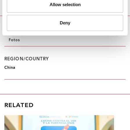
Allow selection
al sida que se centren en las personas y ampliar la
cobertura sanitaria universal.
Deny
RECURSOS
Fotos
REGION/COUNTRY
China
RELATED